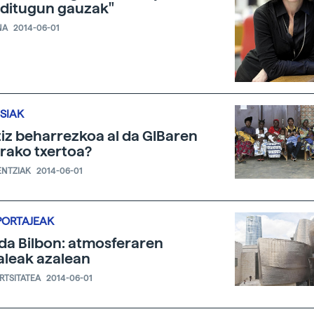
 ditugun gauzak"
NA
2014-06-01
SIAK
iz beharrezkoa al da GIBaren
rako txertoa?
ENTZIAK
2014-06-01
PORTAJEAK
lida Bilbon: atmosferaren
aleak azalean
ERTSITATEA
2014-06-01