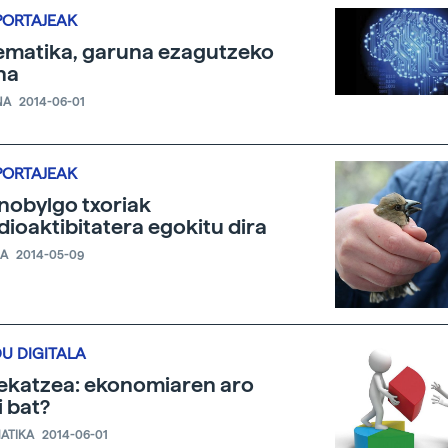
PORTAJEAK
matika, garuna ezagutzeko
na
NA
2014-06-01
PORTAJEAK
nobylgo txoriak
dioaktibitatera egokitu dira
IA
2014-05-09
U DIGITALA
ekatzea: ekonomiaren aro
i bat?
ATIKA
2014-06-01