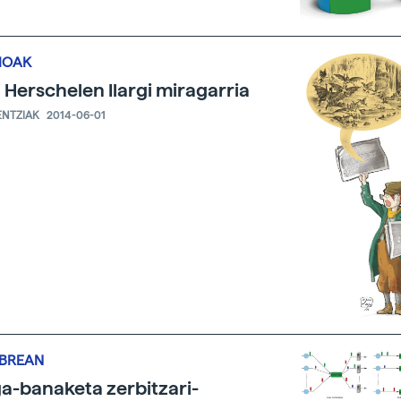
IOAK
 Herschelen Ilargi miragarria
ENTZIAK
2014-06-01
IBREAN
a-banaketa zerbitzari-