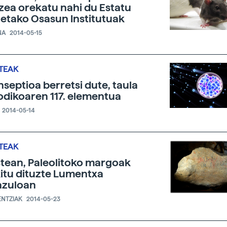
zea orekatu nahi du Estatu
etako Osasun Institutuak
NA
2014-05-15
TEAK
septioa berretsi dute, taula
odikoaren 117. elementua
2014-05-14
TEAK
tean, Paleolitoko margoak
itu dituzte Lumentxa
azuloan
ENTZIAK
2014-05-23