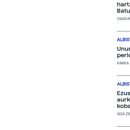
hart
Batu
OSASU
ALBIS
Unun
peri
KIMIKA
ALBIS
Ezus
aurk
kob
GIZA ZI