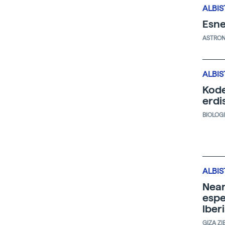
ALBIS
Esne
ASTRO
ALBIS
Kode
erdi
BIOLOG
ALBIS
Nean
espe
Iber
GIZA ZI