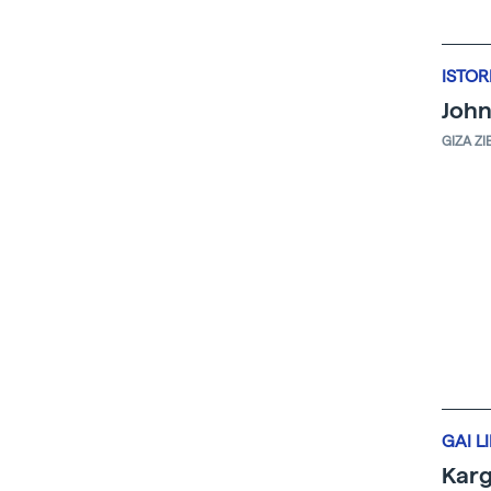
ISTOR
John
GIZA ZI
GAI L
Karg