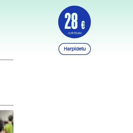
28
€
/URTEAN
Harpidetu