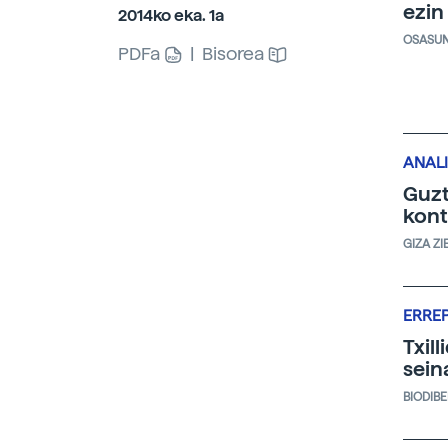
ezin
2014ko eka. 1a
OSASU
PDFa
|
Bisorea
ANALI
Guzt
kont
GIZA ZI
ERRE
Txil
sein
BIODIB