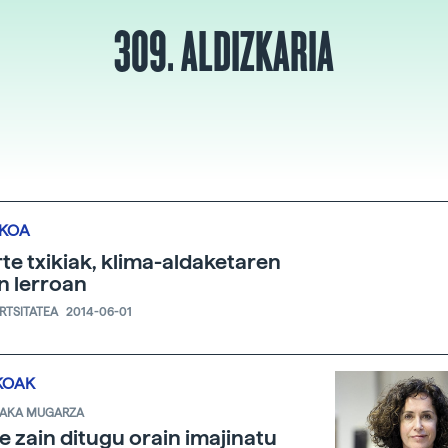
309. ALDIZKARIA
IKOA
te txikiak, klima-aldaketaren
n lerroan
ERTSITATEA
2014-06-01
KOAK
 LAKA MUGARZA
e zain ditugu orain imajinatu