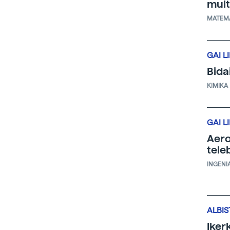
mul
MATEM
GAI L
Bida
KIMIKA
GAI L
Aero
teleb
INGENI
ALBIS
Iker