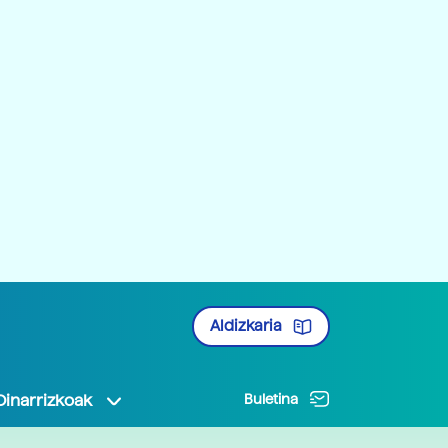
Aldizkaria
Oinarrizkoak
Buletina