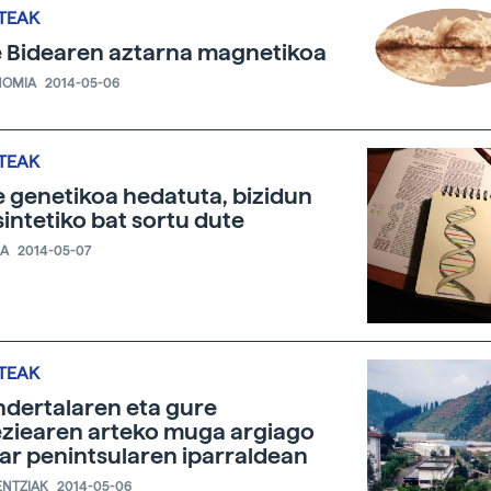
TEAK
 Bidearen aztarna magnetikoa
NOMIA
2014-05-06
TEAK
 genetikoa hedatuta, bizidun
sintetiko bat sortu dute
IA
2014-05-07
TEAK
dertalaren eta gure
ziearen arteko muga argiago
iar penintsularen iparraldean
ENTZIAK
2014-05-06