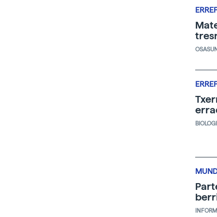
ERRE
Mate
tres
OSASU
ERRE
Txer
erra
BIOLOG
MUND
Part
berr
INFORM