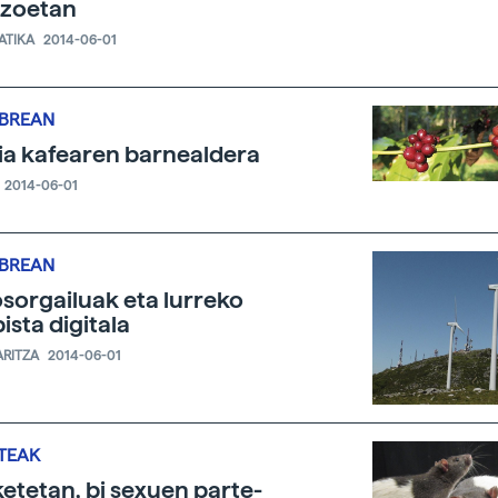
tzoetan
ATIKA
2014-06-01
IBREAN
ia kafearen barnealdera
2014-06-01
IBREAN
sorgailuak eta lurreko
ista digitala
ARITZA
2014-06-01
TEAK
ketetan, bi sexuen parte-