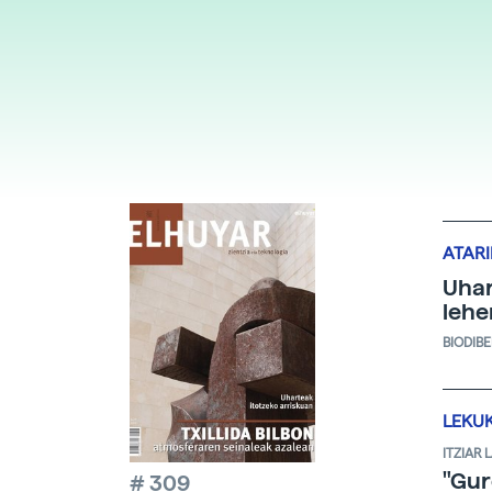
ATAR
Uhar
lehe
BIODIB
LEKU
ITZIAR
"Gur
# 309