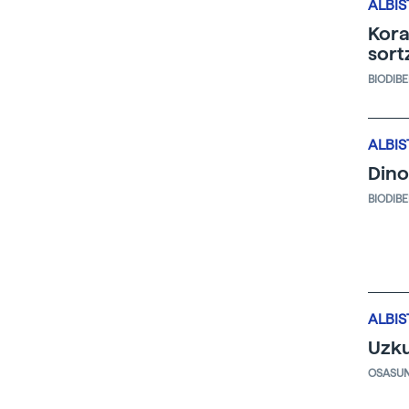
ALBIS
Kora
sort
BIODIB
ALBIS
Din
BIODIB
ALBIS
Uzku
OSASU