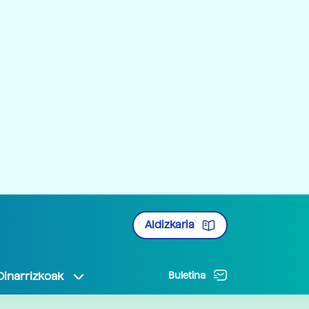
Aldizkaria
Oinarrizkoak
Buletina