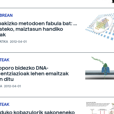
IBREAN
akizko metodoen fabula bat: ...
jateko, maiztasun handiko
nak
ATIKA
2012-04-01
TEAK
poro bidezko DNA-
entziazioak lehen emaitzak
 ditu
IA
2012-04-01
TEAK
duko kobazulorik sakoneneko