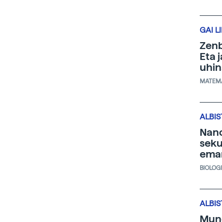
GAI L
Zenb
Eta 
uhi
MATEM
ALBIS
Nano
seku
eman
BIOLOG
ALBIS
Mun