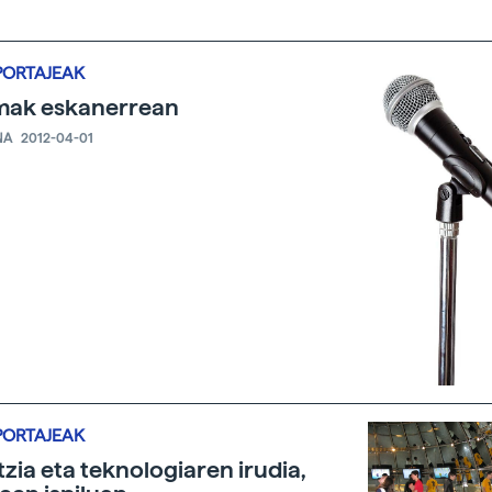
PORTAJEAK
mak eskanerrean
NA
2012-04-01
PORTAJEAK
tzia eta teknologiaren irudia,