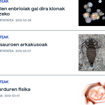
TEAK
len enbrioiak gai dira klonak
zeko
ERTSITATEA
2012-03-08
TEAK
osauroen arkakusoak
ERTSITATEA
2012-03-07
TEAK
rduren fisika
NA
2012-03-01