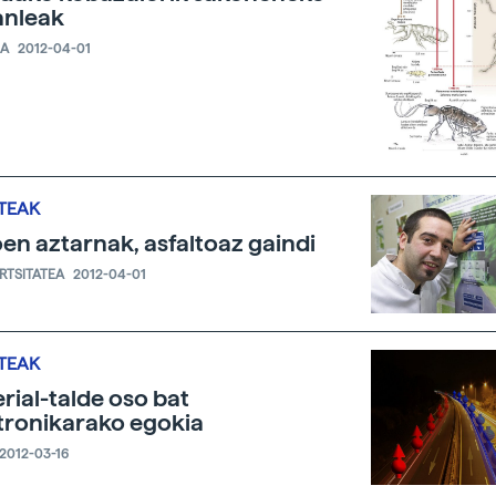
anleak
IA
2012-04-01
TEAK
en aztarnak, asfaltoaz gaindi
ERTSITATEA
2012-04-01
TEAK
rial-talde oso bat
tronikarako egokia
2012-03-16