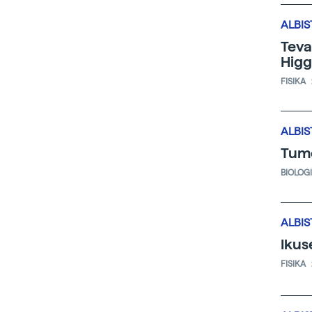
ALBIS
Teva
Higg
FISIKA
ALBIS
Tumo
BIOLOG
ALBIS
Ikus
FISIKA