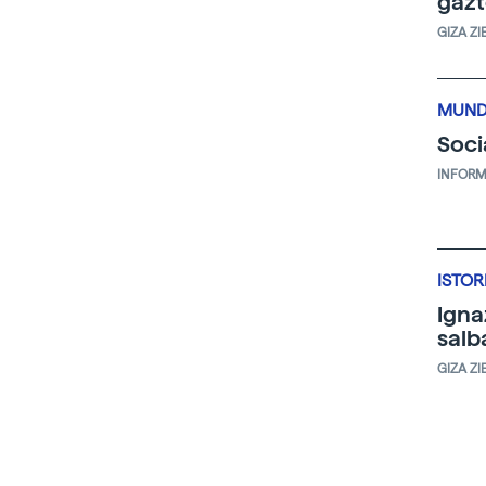
gazt
GIZA ZI
MUND
Soci
INFORM
ISTOR
Igna
salb
GIZA ZI