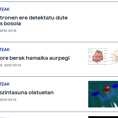
TEAK
tronen ere detektatu dute
s bosoia
2012-03-15
TEAK
re berak hamaika aurpegi
IA
2012-03-14
TEAK
ezintasuna olatuetan
2012-03-12