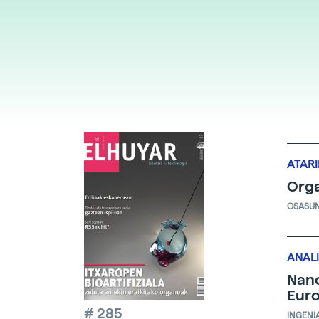
ATAR
Orga
OSASU
ANALI
Nano
Euro
# 285
INGENI