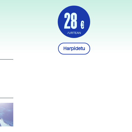
28
€
/URTEAN
Harpidetu