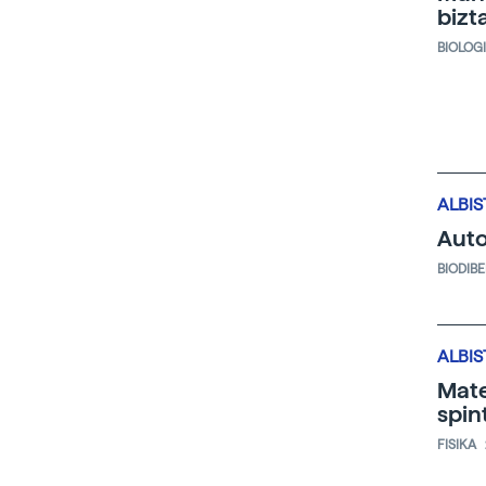
bizt
BIOLOG
ALBIS
Auto
BIODIB
ALBIS
Mate
spin
FISIKA