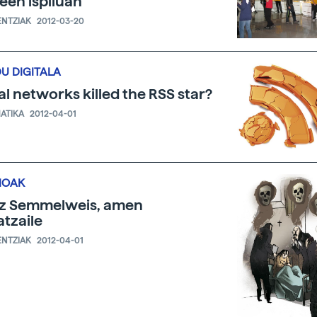
een ispiluan
ENTZIAK
2012-03-20
U DIGITALA
al networks killed the RSS star?
ATIKA
2012-04-01
IOAK
z Semmelweis, amen
atzaile
ENTZIAK
2012-04-01