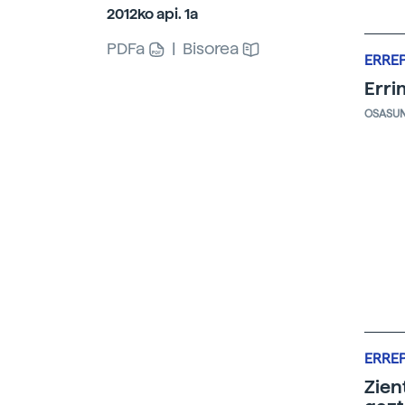
2012ko api. 1a
PDFa
|
Bisorea
ERRE
Erri
OSASU
ERRE
Zien