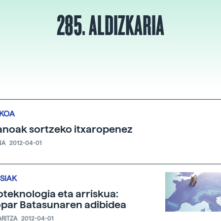
285. ALDIZKARIA
IKOA
noak sortzeko itxaropenez
NA
2012-04-01
SIAK
teknologia eta arriskua:
par Batasunaren adibidea
ARITZA
2012-04-01