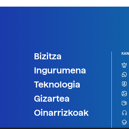
Bizitza
KAN
Ingurumena
Teknologia
Gizartea
Oinarrizkoak