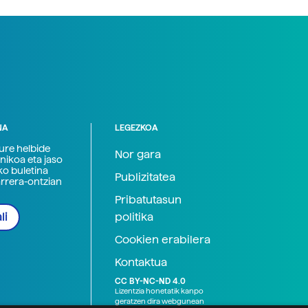
NA
LEGEZKOA
zure helbide
Nor gara
nikoa eta jaso
ko buletina
Publizitatea
arrera-ontzian
Pribatutasun
politika
li
Cookien erabilera
Kontaktua
CC BY-NC-ND 4.0
Lizentzia honetatik kanpo
geratzen dira webgunean