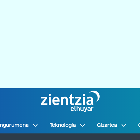
Ingurumena
Teknologia
Gizartea