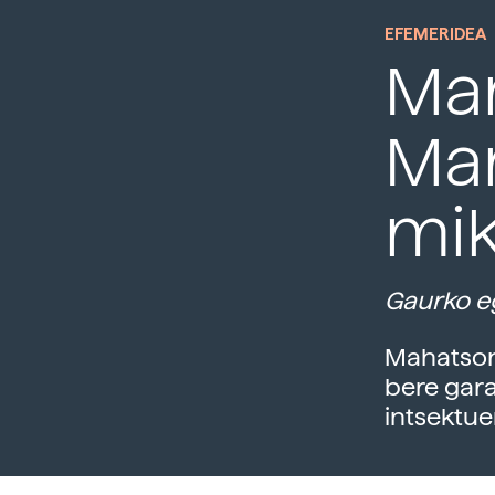
EFEMERIDEA
Mar
Ma
mi
Gaurko eg
Mahatson
bere gara
intsektuen