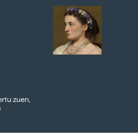
rtu zuen,
a