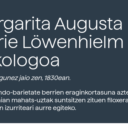
garita Augusta
rie Löwenhielm
kologoa
unez jaio zen, 1830ean.
do-barietate berrien eraginkortasuna azte
ian mahats-uztak suntsitzen zituen filoxer
 izurriteari aurre egiteko.