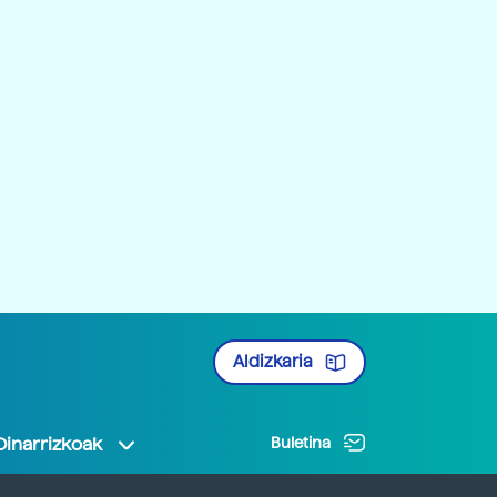
Aldizkaria
Oinarrizkoak
Buletina