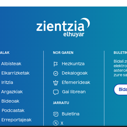
ALAK
NOR GAREN
BULETI
Bidali 
Albisteak
Hezkuntza
elektro
astero
Elkarrizketak
Dekalogoak
zure s
Iritzia
Efemerideak
Bida
Argazkiak
Gai librean
Bideoak
JARRAITU
Podcastak
Buletina
Erreportajeak
X