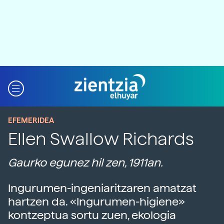
EFEMERIDEA
Ellen Swallow Richards
Gaurko egunez hil zen, 1911an.
Ingurumen-ingeniaritzaren amatzat
hartzen da. «Ingurumen-higiene»
kontzeptua sortu zuen, ekologia