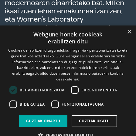
modernoaren oinarrietako bat. MITen
ikasi zuen lehen emakumea izan zen,
eta Women’s Laboratory
emakumeentzako programa sortu
×
Webgune honek cookieak
zuen han.
erabiltzen ditu
Cookieak erabiltzen ditugu edukia, iragarkiak pertsonalizatzeko eta
gure trafikoa aztertzeko. Gure webgunearen erabilerari buruzko
informazioa ere partekatzen dugu gure publizitate- eta analisi-
bazkideekin, zuk eman diezun edo haiek beren zerbitzuak
erabiltzeagatik bildu duten beste informazio batzuekin konbina
dezaketenak.
BEHAR-BEHARREZKOA
ERRENDIMENDUA
BIDERATZEA
FUNTZIONALTASUNA
GUZTIAK ONARTU
GUZTIAK UKATU
XEHETASUNAK ERAKUTSI