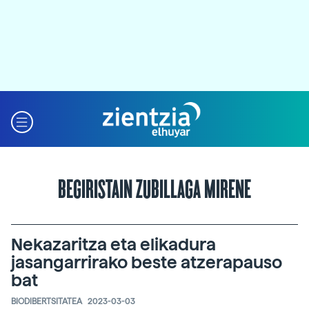
BEGIRISTAIN ZUBILLAGA MIRENE
Nekazaritza eta elikadura
jasangarrirako beste atzerapauso
bat
BIODIBERTSITATEA
2023-03-03