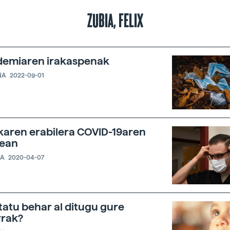
ZUBIA, FELIX
emiaren irakaspenak
NA
2022-09-01
aren erabilera COVID-19aren
rean
IA
2020-04-07
tatu behar al ditugu gure
rak?