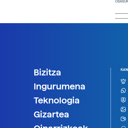
OSASU
Bizitza
KAN
Ingurumena
Teknologia
Gizartea