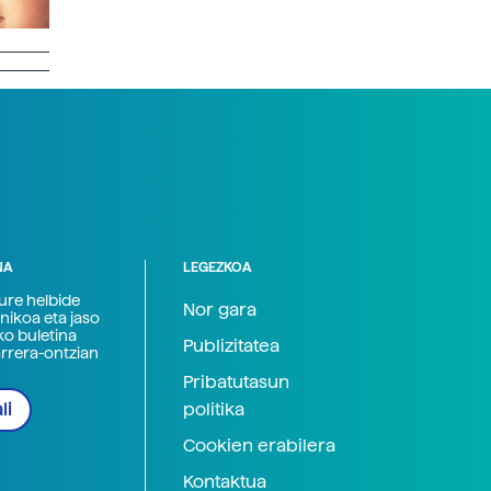
NA
LEGEZKOA
zure helbide
Nor gara
nikoa eta jaso
ko buletina
Publizitatea
arrera-ontzian
Pribatutasun
politika
li
Cookien erabilera
Kontaktua