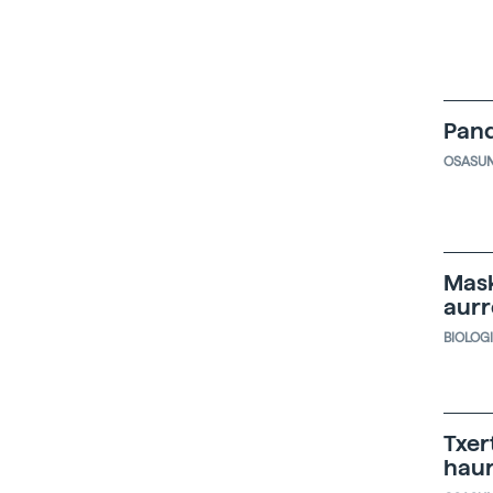
Pand
OSASU
Mask
aur
BIOLOG
Txer
haur