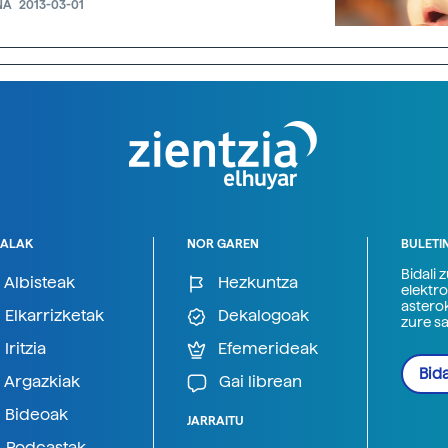
NA
2013-03-01
ALAK
NOR GAREN
BULETI
Bidali 
Albisteak
Hezkuntza
elektro
astero
Elkarrizketak
Dekalogoak
zure s
Iritzia
Efemerideak
Bida
Argazkiak
Gai librean
Bideoak
JARRAITU
Podcastak