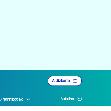
Aldizkaria
Oinarrizkoak
Buletina