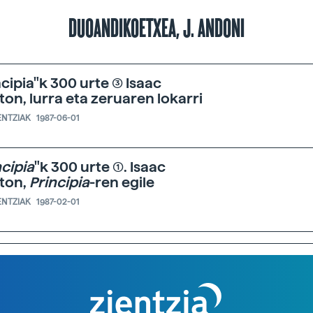
DUOANDIKOETXEA, J. ANDONI
cipia"k 300 urte (3) Isaac
on, lurra eta zeruaren lokarri
ENTZIAK
1987-06-01
ncipia
"k 300 urte (1). Isaac
ton,
Principia
-ren egile
ENTZIAK
1987-02-01