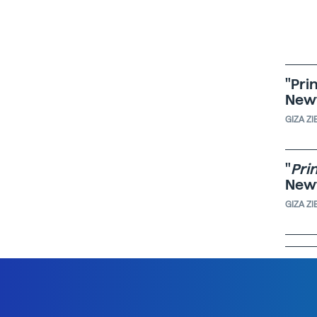
"Prin
Newt
GIZA ZI
"
Pri
New
GIZA ZI