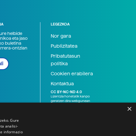
NA
LEGEZKOA
zure helbide
Nor gara
nikoa eta jaso
ko buletina
Publizitatea
arrera-ontzian
Pribatutasun
politika
li
Cookien erabilera
Kontaktua
CC BY-NC-ND 4.0
Lizentzia honetatik kanpo
geratzen dira webgunean
argitaratutako baliabide
×
grafikoak (argazki eta
ilustrazioak), baita Elhuyar ez
den bestelako erakunde eta
tzeko. Gure
norbanakoek idatzitakoak
a analisi-
ere. Kanpo-esteken bidez
te informazio
emandako edukiak esteka