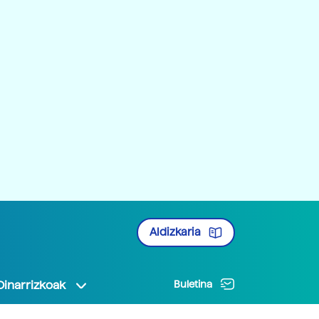
Aldizkaria
Oinarrizkoak
Buletina