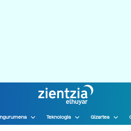
Ingurumena
Teknologia
Gizartea