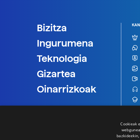
Bizitza
KAN
Ingurumena
Teknologia
Gizartea
Oinarrizkoak
Cookieak e
webgunear
bazkideekin,