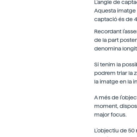
L'angle de capta
Aquesta imatge 
captació és de 4
Recordant l'assen
de la part posteri
denomina longitu
Si tenim la possi
podrem triar la 
la imatge en la 
A més de l'obje
moment, disposem
major focus.
L'objectiu de 50 