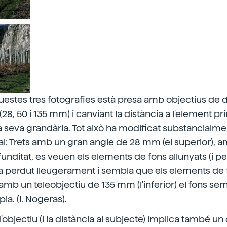
stes tres fotografies està presa amb objectius de d
(28, 50 i 135 mm) i canviant la distància a l'element pri
a seva grandària. Tot això ha modificat substancialme
al: Trets amb un gran angle de 28 mm (el superior), 
unditat, es veuen els elements de fons allunyats (i pe
ha perdut lleugerament i sembla que els elements de
 amb un teleobjectiu de 135 mm (l'inferior) el fons se
la. (I. Nogeras).
'objectiu (i la distància al subjecte) implica també un