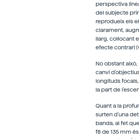
perspectiva linea
del subjecte pri
reprodueix els e
clarament, augme
llarg, col·locan
efecte contrari (
No obstant això, 
canvi d'objectiu
longituds focals
la part de l'esce
Quant a la profu
surten d'una det
banda, al fet qu
f8 de 135 mm és 