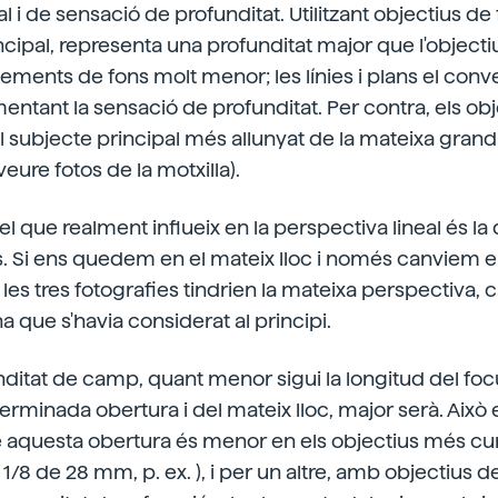
l i de sensació de profunditat. Utilitzant objectius de
ncipal, representa una profunditat major que l'objecti
lements de fons molt menor; les línies i plans el con
ntant la sensació de profunditat. Per contra, els ob
t el subjecte principal més allunyat de la mateixa gran
veure fotos de la motxilla).
el que realment influeix en la perspectiva lineal és la d
s. Si ens quedem en el mateix lloc i només canviem el
, les tres fotografies tindrien la mateixa perspectiva
na que s'havia considerat al principi.
nditat de camp, quant menor sigui la longitud del focu
erminada obertura i del mateix lloc, major serà. Això 
e aquesta obertura és menor en els objectius més curt
1/8 de 28 mm, p. ex. ), i per un altre, amb objectius d