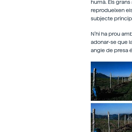
humà. Els grans
reprodueixen els
subjecte princip
N'hi ha prou amb
adonar-se que la
angle de presa é