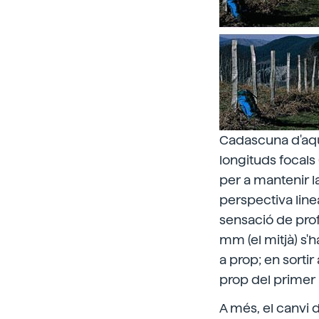
Cadascuna d'aque
longituds focals 
per a mantenir l
perspectiva line
sensació de prof
mm (el mitjà) s'
a prop; en sortir
prop del primer p
A més, el canvi d