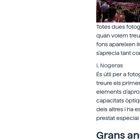
Totes dues foto
quan volem treu
fons apareixen ll
s'aprecia tant c
I. Nogeras
És útil per a fot
treure els primer
elements d'apro
capacitats òptiq
dels altres i ha 
prestat especial
Grans an