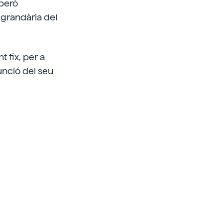
 però
 grandària del
 fix, per a
unció del seu