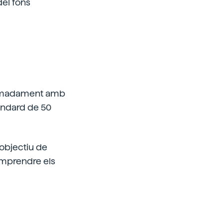
del fons
oximadament amb
tàndard de 50
 objectiu de
omprendre els