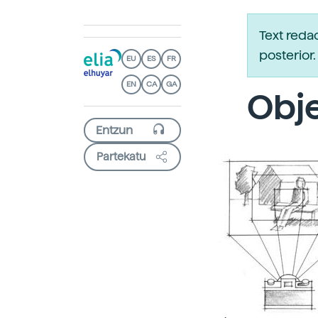
Text reda
posterio
EU
ES
FR
EN
CA
GA
Obje
Partekatu