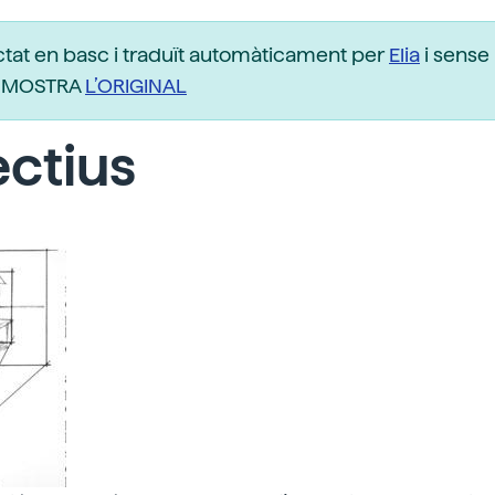
ctat en basc i traduït automàticament per
Elia
i sense 
r. MOSTRA
L’ORIGINAL
ctius