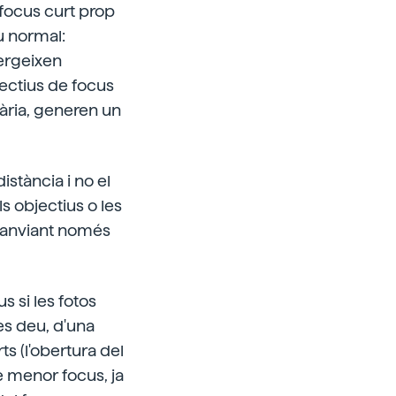
 focus curt prop
u normal:
vergeixen
jectius de focus
dària, generen un
istància i no el
s objectius o les
, canviant només
s si les fotos
es deu, d'una
s (l'obertura del
e menor focus, ja