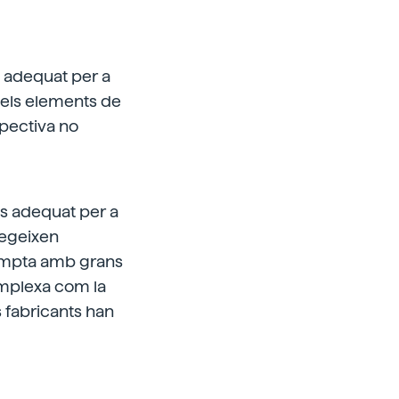
 adequat per a
 els elements de
rspectiva no
 és adequat per a
afegeixen
compta amb grans
complexa com la
s fabricants han