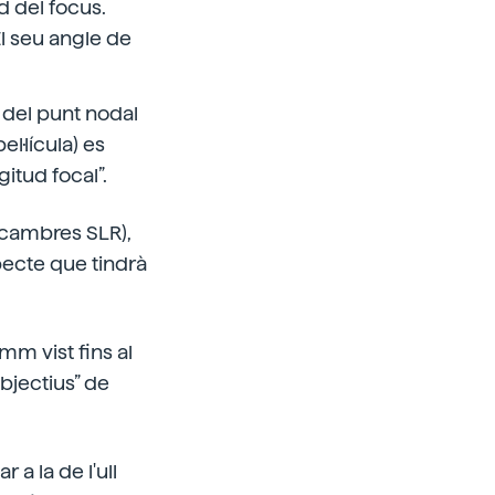
d del focus.
l seu angle de
s del punt nodal
el·lícula) es
itud focal”.
s cambres SLR),
pecte que tindrà
m vist fins al
bjectius” de
a la de l'ull