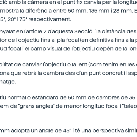
ció amb la càmera en el punt fix canvia per la longitu
mostra la diferència entre 50 mm, 135 mm i 28 mm. E
5°, 20° i 75° respectivament.
yalat en l'article 2 d'aquesta Secció, “la distància de
or de l'objectiu fins al pla focal (en definitiva fins a la p
d focal i el camp visual de l'objectiu depèn de la long
bilitat de canviar l'objectiu o la lent (com tenim en le
zona que rebrà la cambra des d'un punt concret i l'as
imatge.
ctiu normal o estàndard de 50 mm de cambres de 35 m
 de “grans angles” de menor longitud focal i “teleo
mm adopta un angle de 45° i té una perspectiva similar 