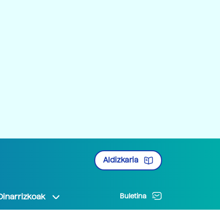
Aldizkaria
Oinarrizkoak
Buletina