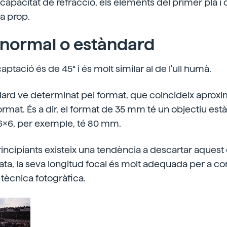
apacitat de refracció, els elements del primer pla i 
a prop.
 normal o estàndard
aptació és de 45° i és molt similar al de l'ull humà.
ndard ve determinat pel format, que coincideix apr
format. És a dir, el format de 35 mm té un objectiu es
6x6, per exemple, té 80 mm.
principiants existeix una tendència a descartar aquest
a, la seva longitud focal és molt adequada per a c
tècnica fotogràfica.