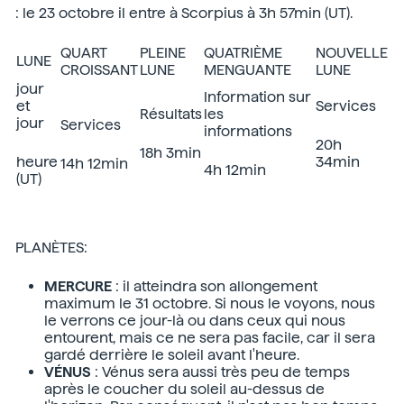
: le 23 octobre il entre à Scorpius à 3h 57min (UT).
QUART
PLEINE
QUATRIÈME
NOUVELLE
LUNE
CROISSANT
LUNE
MENGUANTE
LUNE
jour
Information sur
et
Services
Résultats
les
jour
Services
informations
20h
18h 3min
heure
34min
14h 12min
4h 12min
(UT)
PLANÈTES:
MERCURE
: il atteindra son allongement
maximum le 31 octobre. Si nous le voyons, nous
le verrons ce jour-là ou dans ceux qui nous
entourent, mais ce ne sera pas facile, car il sera
gardé derrière le soleil avant l'heure.
VÉNUS
: Vénus sera aussi très peu de temps
après le coucher du soleil au-dessus de