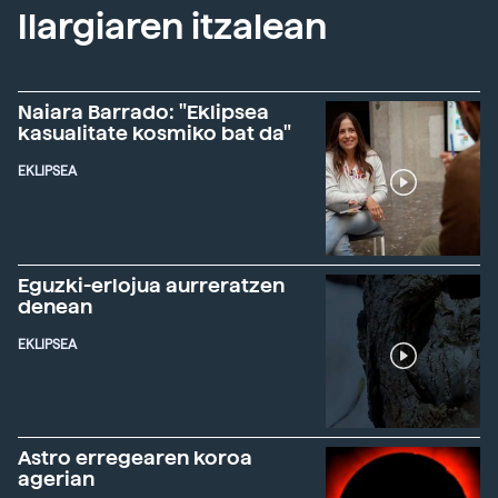
Ilargiaren itzalean
Naiara Barrado: "Eklipsea
kasualitate kosmiko bat da"
EKLIPSEA
Eguzki-erlojua aurreratzen
denean
EKLIPSEA
Astro erregearen koroa
agerian