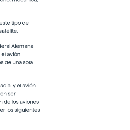
este tipo de
atélite.
ederal Alemana
 el avión
os de una sola
acial y el avión
den ser
ón de los aviones
r los siguientes