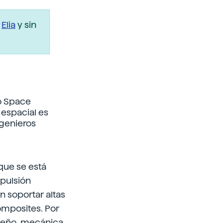
r
Elia
y sin
o Space
 espacial es
ngenieros
que se está
opulsión
n soportar altas
omposites. Por
seño, mecánica,