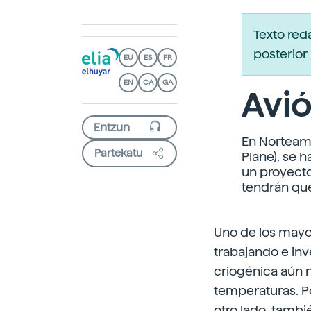
Texto red
posterior 
EU
ES
FR
EN
CA
GA
Avió
En Norteam
Partekatu
Plane), se 
un proyecto
tendrán qu
Uno de los mayor
trabajando e inv
criogénica aún n
temperaturas. P
otro lado, tamb