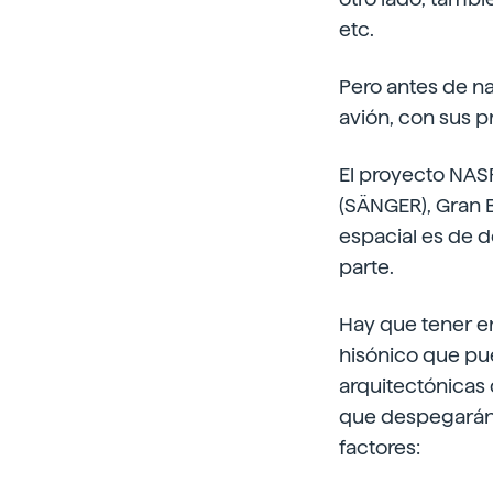
etc.
Pero antes de na
avión, con sus p
El proyecto NAS
(SÄNGER), Gran B
espacial es de d
parte.
Hay que tener en 
hisónico que pu
arquitectónicas 
que despegarán 
factores: