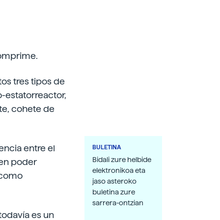
 comprime.
os tres tipos de
-estatorreactor,
te, cohete de
ncia entre el
BULETINA
Bidali zure helbide
 en poder
elektronikoa eta
a como
jaso asteroko
buletina zure
sarrera-ontzian
todavía es un