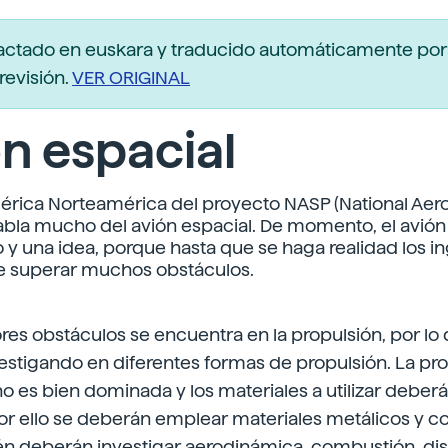
actado en euskara y traducido automáticamente po
revisión.
VER ORIGINAL
n espacial
érica Norteamérica del proyecto NASP (National Aer
habla mucho del avión espacial. De momento, el avión
 y una idea, porque hasta que se haga realidad los i
e superar muchos obstáculos.
es obstáculos se encuentra en la propulsión, por lo 
estigando en diferentes formas de propulsión. La pr
o es bien dominada y los materiales a utilizar deberá
or ello se deberán emplear materiales metálicos y c
ién deberán investigar aerodinámica, combustión, di