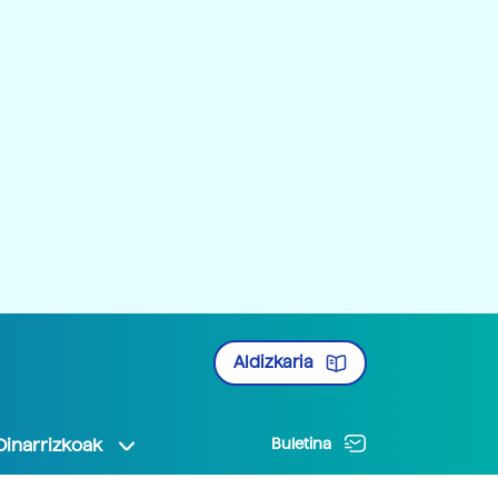
Aldizkaria
Oinarrizkoak
Buletina