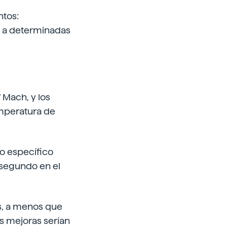
ntos:
as a determinadas
7 Mach, y los
emperatura de
so específico
 segundo en el
s, a menos que
as mejoras serían