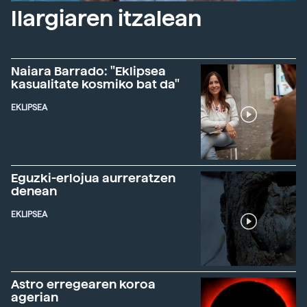
Ilargiaren itzalean
Naiara Barrado: "Eklipsea
kasualitate kosmiko bat da"
EKLIPSEA
Eguzki-erlojua aurreratzen
denean
EKLIPSEA
Astro erregearen koroa
agerian