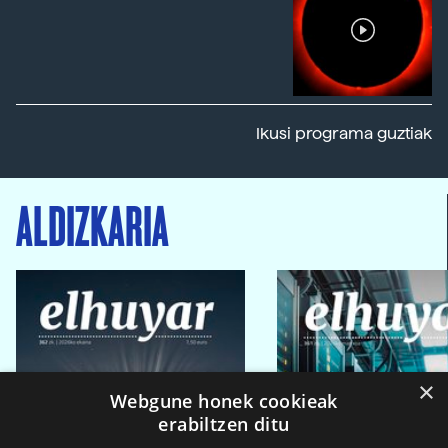
Ikusi programa guztiak
ALDIZKARIA
×
Webgune honek cookieak
erabiltzen ditu