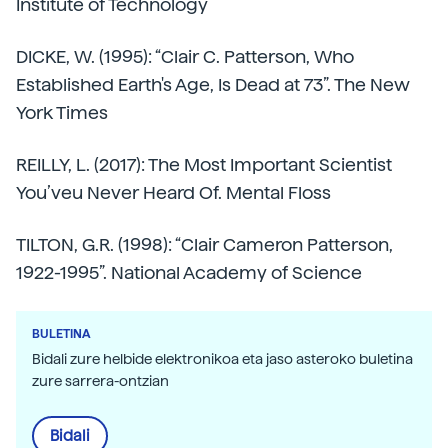
Institute of Technology
DICKE, W. (1995): “Clair C. Patterson, Who
Established Earth's Age, Is Dead at 73”. The New
York Times
REILLY, L. (2017): The Most Important Scientist
You’veu Never Heard Of. Mental Floss
TILTON, G.R. (1998): “Clair Cameron Patterson,
1922-1995”. National Academy of Science
BULETINA
Bidali zure helbide elektronikoa eta jaso asteroko buletina
zure sarrera-ontzian
Bidali