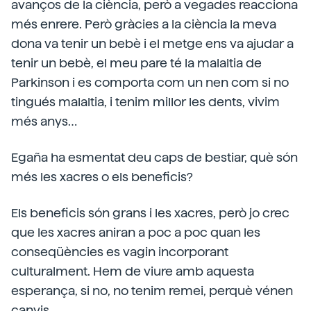
avanços de la ciència, però a vegades reacciona
més enrere. Però gràcies a la ciència la meva
dona va tenir un bebè i el metge ens va ajudar a
tenir un bebè, el meu pare té la malaltia de
Parkinson i es comporta com un nen com si no
tingués malaltia, i tenim millor les dents, vivim
més anys…
Egaña ha esmentat deu caps de bestiar, què són
més les xacres o els beneficis?
Els beneficis són grans i les xacres, però jo crec
que les xacres aniran a poc a poc quan les
conseqüències es vagin incorporant
culturalment. Hem de viure amb aquesta
esperança, si no, no tenim remei, perquè vénen
canvis.