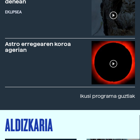
denean
EKLIPSEA
Astro erregearen koroa
agerian
Ikusi programa guztiak
ALDIZKARIA