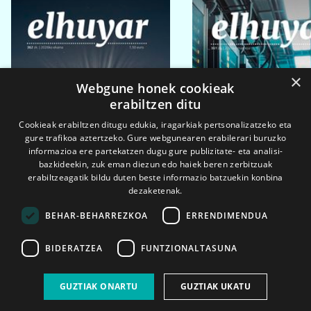
×
Webgune honek cookieak
erabiltzen ditu
Cookieak erabiltzen ditugu edukia, iragarkiak pertsonalizatzeko eta
gure trafikoa aztertzeko. Gure webgunearen erabilerari buruzko
informazioa ere partekatzen dugu gure publizitate- eta analisi-
bazkideekin, zuk eman diezun edo haiek beren zerbitzuak
erabiltzeagatik bildu duten beste informazio batzuekin konbina
dezaketenak.
BEHAR-BEHARREZKOA
ERRENDIMENDUA
BIDERATZEA
FUNTZIONALTASUNA
2026ko eka. 1a
2026ko mar. 1a
GUZTIAK ONARTU
GUZTIAK UKATU