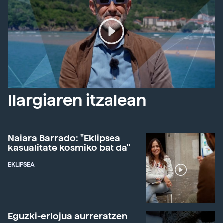
Ilargiaren itzalean
Naiara Barrado: "Eklipsea
kasualitate kosmiko bat da"
EKLIPSEA
Eguzki-erlojua aurreratzen