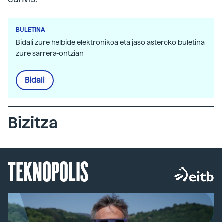
BULETINA
Bidali zure helbide elektronikoa eta jaso asteroko buletina
zure sarrera-ontzian
Bidali
Bizitza
TEKNOPOLIS