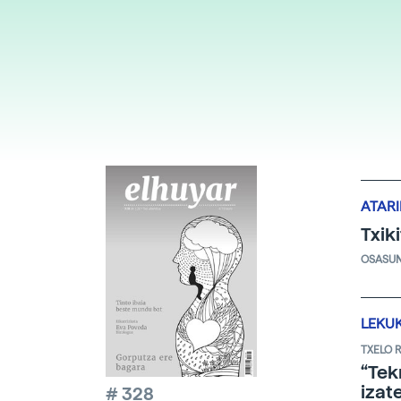
ATAR
Txik
OSASU
LEKU
TXELO 
“Tek
izat
# 328