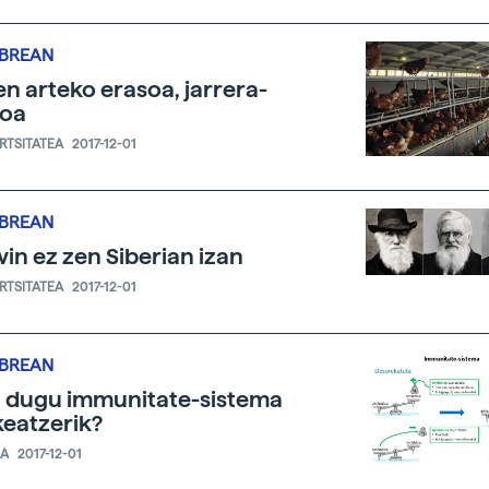
IBREAN
en arteko erasoa, jarrera-
zoa
ERTSITATEA
2017-12-01
IBREAN
in ez zen Siberian izan
ERTSITATEA
2017-12-01
IBREAN
l dugu immunitate-sistema
eatzerik?
IA
2017-12-01