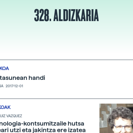
328. ALDIZKARIA
IKOA
itasunean handi
NA
2017-12-01
KOAK
RUIZ VAZQUEZ
nologia-kontsumitzaile hutsa
eari utzi eta jakintza ere izatea