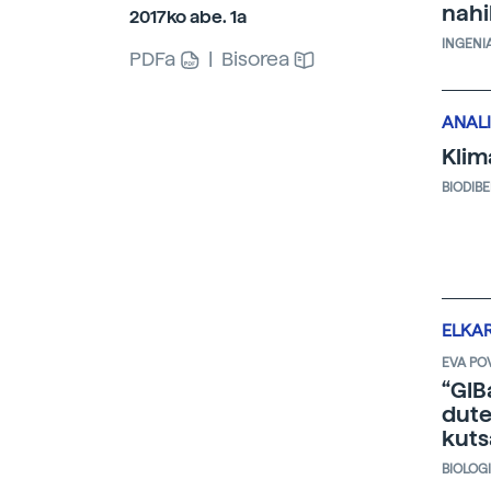
nahi
2017ko abe. 1a
INGENI
PDFa
|
Bisorea
ANALI
Klim
BIODIB
ELKA
EVA PO
“GIB
dute
kuts
BIOLOG