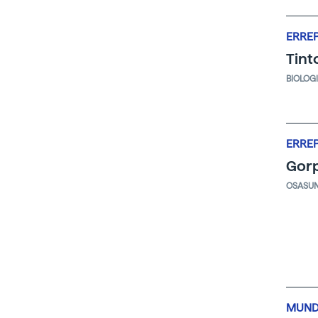
ERRE
Tint
BIOLOG
ERRE
Gorp
OSASU
MUND