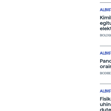
ALBIS
Kimi
egit
elek
BIOLOG
ALBIS
Pand
orai
BIODIB
ALBIS
Fisi
uhin
dute