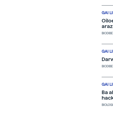
GAI L
Oilo
ara
BIODIB
GAI L
Darw
BIODIB
GAI L
Ba a
hack
BIOLOG