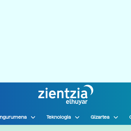
Ingurumena
Teknologia
Gizartea