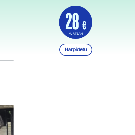
28
€
/URTEAN
Harpidetu