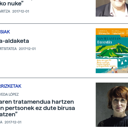
ko nuke”
ARITZA
2017-12-01
SIAK
a-aldaketa
ERTSITATEA
2017-12-01
RRIZKETAK
VEDA LÓPEZ
aren tratamendua hartzen
n pertsonek ez dute birusa
atzen”
IA
2017-12-01