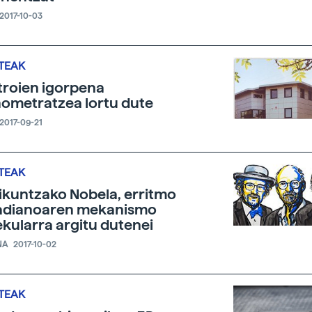
2017-10-03
TEAK
troien igorpena
ometratzea lortu dute
2017-09-21
TEAK
kuntzako Nobela, erritmo
adianoaren mekanismo
kularra argitu dutenei
NA
2017-10-02
TEAK