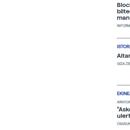
Bloc
bilt
mani
INFORM
ISTOR
Alta
GIZA ZI
EKIN
AINHOA
"Ask
uler
OSASU