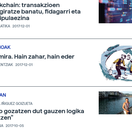
kchain: transakzioen
egiratze banatu, fidagarri eta
pulaezina
ATIKA
2017-12-01
IOAK
mira. Hain zahar, hain eder
ENTZIAK
2017-12-01
EAN
 IÑIGUEZ GOIZUETA
o gozatzen dut gauzen logika
tzen"
NA
2017-10-05