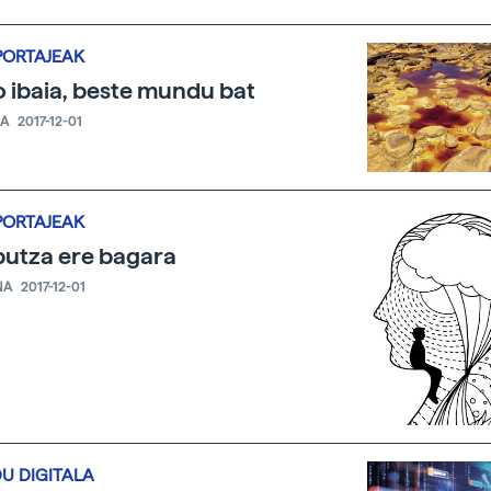
PORTAJEAK
o ibaia, beste mundu bat
IA
2017-12-01
PORTAJEAK
utza ere bagara
NA
2017-12-01
U DIGITALA