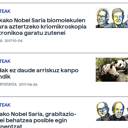
TEAK
kako Nobel Saria biomolekulen
ura aztertzeko kriomikroskopia
tronikoa garatu zutenei
IA
2017-10-04
TEAK
ak ez daude arriskuz kanpo
ndik
ERTSITATEA
2017-09-29
TEAK
kako Nobel Saria, grabitazio-
ei behatzea posible egin
nentzat