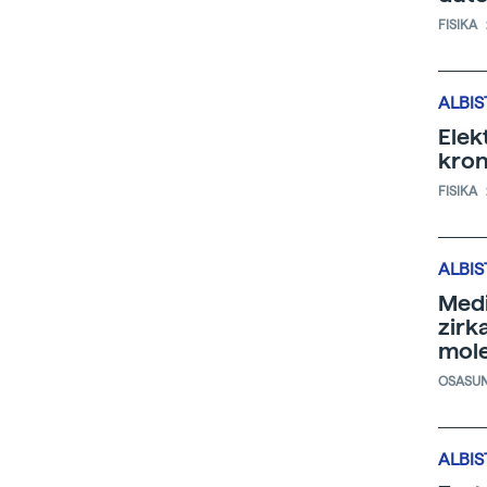
FISIKA
ALBIS
Elek
kron
FISIKA
ALBIS
Medi
zirk
mole
OSASU
ALBIS