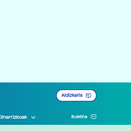
Aldizkaria
Oinarrizkoak
Buletina