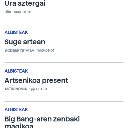
Ura aztergai
URA
1990-01-01
ALBISTEAK
Suge artean
BIODIBERTSITATEA
1990-01-01
ALBISTEAK
Artsenikoa present
ASTRONOMIA
1990-01-01
ALBISTEAK
Big Bang-aren zenbaki
magikoa