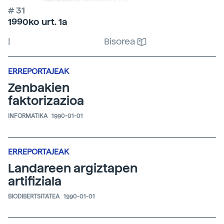
# 31
1990ko urt. 1a
|
Bisorea
ERREPORTAJEAK
Zenbakien
faktorizazioa
INFORMATIKA
1990-01-01
ERREPORTAJEAK
Landareen argiztapen
artifiziala
BIODIBERTSITATEA
1990-01-01