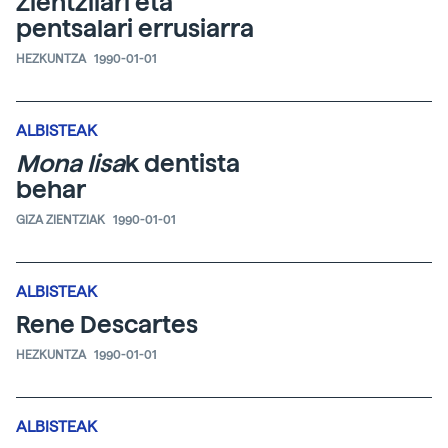
Zientzilari eta
pentsalari errusiarra
HEZKUNTZA
1990-01-01
ALBISTEAK
Mona Iisa
k dentista
behar
GIZA ZIENTZIAK
1990-01-01
ALBISTEAK
Rene Descartes
HEZKUNTZA
1990-01-01
ALBISTEAK