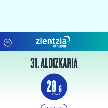
31. ALDIZKARIA
28
€
/URTEAN