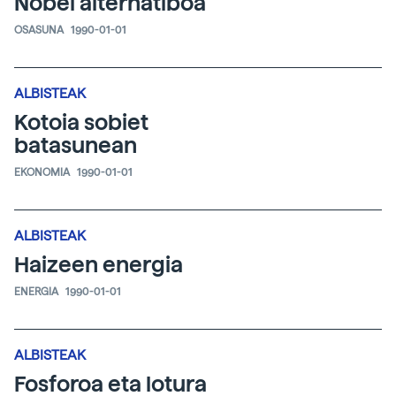
Nobel alternatiboa
OSASUNA
1990-01-01
ALBISTEAK
Kotoia sobiet
batasunean
EKONOMIA
1990-01-01
ALBISTEAK
Haizeen energia
ENERGIA
1990-01-01
ALBISTEAK
Fosforoa eta lotura