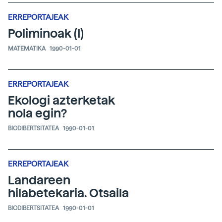
ERREPORTAJEAK
Poliminoak (I)
MATEMATIKA
1990-01-01
ERREPORTAJEAK
Ekologi azterketak
nola egin?
BIODIBERTSITATEA
1990-01-01
ERREPORTAJEAK
Landareen
hilabetekaria. Otsaila
BIODIBERTSITATEA
1990-01-01