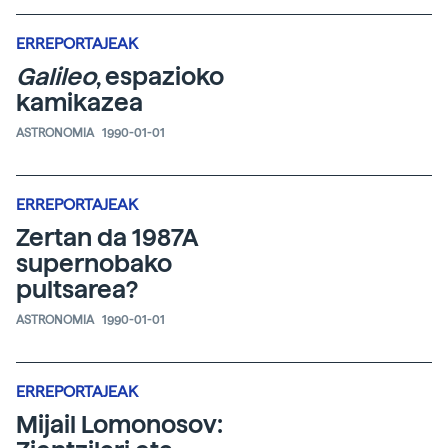
ERREPORTAJEAK
Galileo
, espazioko
kamikazea
ASTRONOMIA
1990-01-01
ERREPORTAJEAK
Zertan da 1987A
supernobako
pultsarea?
ASTRONOMIA
1990-01-01
ERREPORTAJEAK
Mijail Lomonosov: