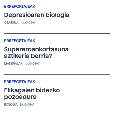
ERREPORTAJEAK
Depresioaren biologia
OSASUNA
1990-01-01
ERREPORTAJEAK
Supereroankortasuna
aztikeria berria?
MATERIALAK
1990-01-01
ERREPORTAJEAK
Elikagaien bidezko
pozoadura
BIOLOGIA
1990-01-01