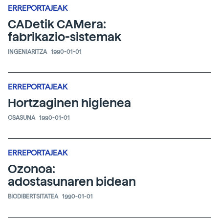
ERREPORTAJEAK
CADetik CAMera:
fabrikazio-sistemak
INGENIARITZA
1990-01-01
ERREPORTAJEAK
Hortzaginen higienea
OSASUNA
1990-01-01
ERREPORTAJEAK
Ozonoa:
adostasunaren bidean
BIODIBERTSITATEA
1990-01-01