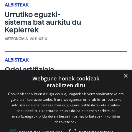
ALBISTEAK
Urrutiko eguzki-
sistema bat aurkitu du
Keplerrek
ASTRONOMIA
2011-03-01
ALBISTEAK
Odol artifiziala
×
lortzeko pauso
Webgune honek cookieak
garrantzitsua eman
erabiltzen ditu
dute
Cookieak erabiltzen ditugu edukia, iragarkiak pertsonalizatzeko eta
gure trafikoa aztertzeko. Gure webgunearen erabilerari buruzko
INGENIARITZA
2011-03-01
informazioa ere partekatzen dugu gure publizitate- eta analisi-
bazkideekin, zuk eman diezun edo haiek beren zerbitzuak
erabiltzeagatik bildu duten beste informazio batzuekin konbina
dezaketenak.
ALBISTEAK