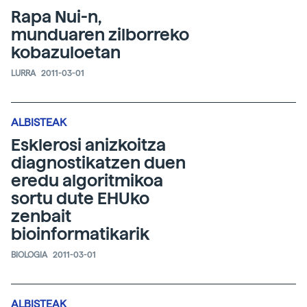
Rapa Nui-n,
munduaren zilborreko
kobazuloetan
LURRA
2011-03-01
ALBISTEAK
Esklerosi anizkoitza
diagnostikatzen duen
eredu algoritmikoa
sortu dute EHUko
zenbait
bioinformatikarik
BIOLOGIA
2011-03-01
ALBISTEAK