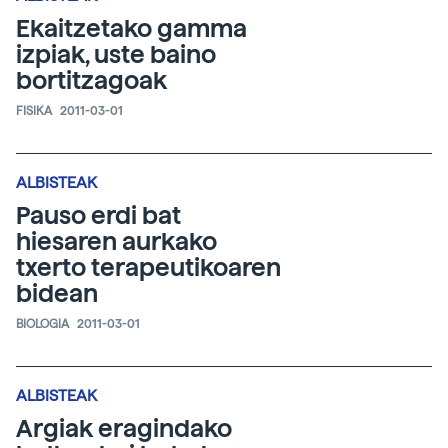
Ekaitzetako gamma
izpiak, uste baino
bortitzagoak
FISIKA
2011-03-01
ALBISTEAK
Pauso erdi bat
hiesaren aurkako
txerto terapeutikoaren
bidean
BIOLOGIA
2011-03-01
ALBISTEAK
Argiak eragindako