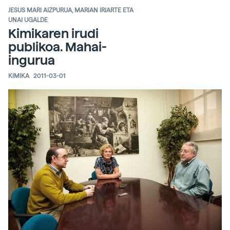
JESUS MARI AIZPURUA, MARIAN IRIARTE ETA
UNAI UGALDE
Kimikaren irudi
publikoa. Mahai-
ingurua
KIMIKA
2011-03-01