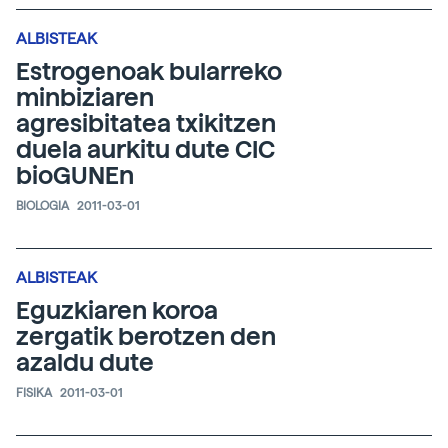
ALBISTEAK
Estrogenoak bularreko
minbiziaren
agresibitatea txikitzen
duela aurkitu dute CIC
bioGUNEn
BIOLOGIA
2011-03-01
ALBISTEAK
Eguzkiaren koroa
zergatik berotzen den
azaldu dute
FISIKA
2011-03-01