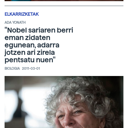
ELKARRIZKETAK
ADA YONATH
"Nobel sariaren berri
eman zidaten
egunean, adarra
jotzen ari zirela
pentsatu nuen"
BIOLOGIA
2011-03-01