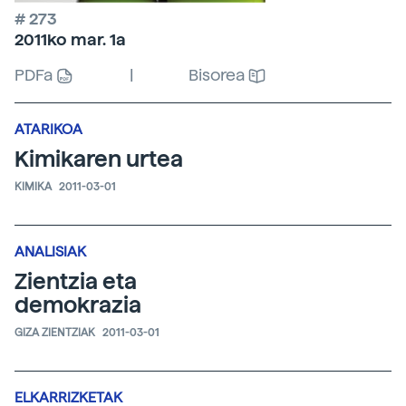
# 273
2011ko mar. 1a
PDFa
|
Bisorea
ATARIKOA
Kimikaren urtea
KIMIKA
2011-03-01
ANALISIAK
Zientzia eta
demokrazia
GIZA ZIENTZIAK
2011-03-01
ELKARRIZKETAK