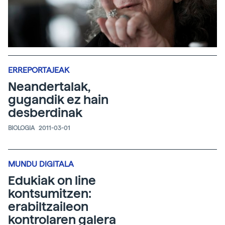
ERREPORTAJEAK
Neandertalak,
gugandik ez hain
desberdinak
BIOLOGIA
2011-03-01
MUNDU DIGITALA
Edukiak on line
kontsumitzen:
erabiltzaileon
kontrolaren galera