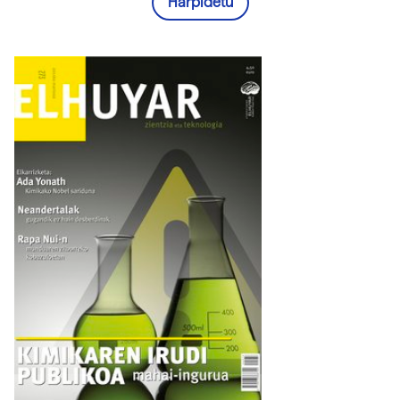
Harpidetu