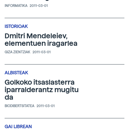
INFORMATIKA
2011-03-01
ISTORIOAK
Dmitri Mendeleiev,
elementuen iragarlea
GIZA ZIENTZIAK
2011-03-01
ALBISTEAK
Golkoko itsaslasterra
iparralderantz mugitu
da
BIODIBERTSITATEA
2011-03-01
GAI LIBREAN