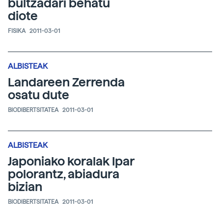
bultzadari behatu
diote
FISIKA
2011-03-01
ALBISTEAK
Landareen Zerrenda
osatu dute
BIODIBERTSITATEA
2011-03-01
ALBISTEAK
Japoniako koralak Ipar
polorantz, abiadura
bizian
BIODIBERTSITATEA
2011-03-01