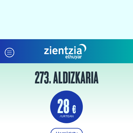
273. ALDIZKARIA
28
€
/URTEAN