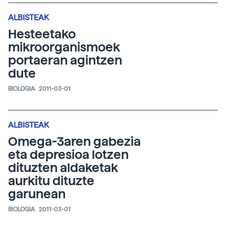
ALBISTEAK
Hesteetako
mikroorganismoek
portaeran agintzen
dute
BIOLOGIA
2011-03-01
ALBISTEAK
Omega-3aren gabezia
eta depresioa lotzen
dituzten aldaketak
aurkitu dituzte
garunean
BIOLOGIA
2011-03-01