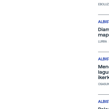
EBOLUZ
ALBIS
Diam
map
LURRA
ALBIS
Meno
lagu
iker
OSASU
ALBIS