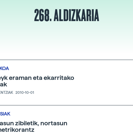
268. ALDIZKARIA
IKOA
eyk eraman eta ekarritako
oak
ENTZIAK
2010-10-01
SIAK
asun zibiletik, nortasun
etrikorantz