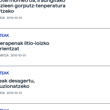
otermometroa, iraungitako
zieen gorputz-tenperatura
rtzeko
IOA
2010-10-01
TEAK
erapenak litio-ioizko
rientzat
ARITZA
2010-10-01
TEAK
ak desagertu,
uzionatzeko
IOA
2010-10-01