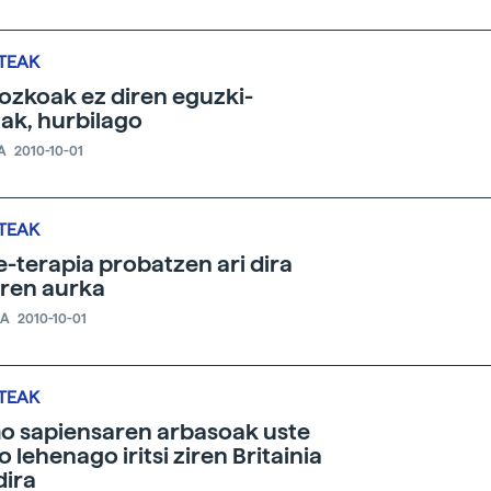
TEAK
ziozkoak ez diren eguzki-
lak, hurbilago
A
2010-10-01
TEAK
-terapia probatzen ari dira
ren aurka
IA
2010-10-01
TEAK
 sapiensaren arbasoak uste
o lehenago iritsi ziren Britainia
ira