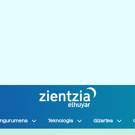
Ingurumena
Teknologia
Gizartea