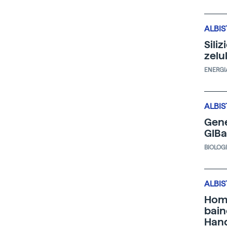
ALBIS
Sili
zelu
ENERGI
ALBIS
Gene
GIBa
BIOLOG
ALBIS
Homo
bain
Hand