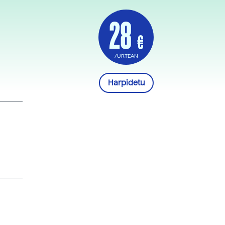
28
€
/URTEAN
Harpidetu