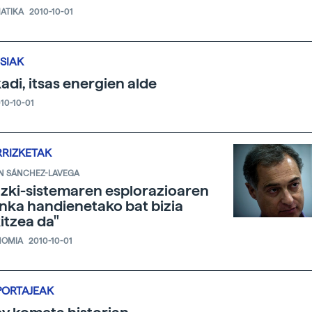
ATIKA
2010-10-01
SIAK
adi, itsas energien alde
10-10-01
RRIZKETAK
N SÁNCHEZ-LAVEGA
zki-sistemaren esplorazioaren
nka handienetako bat bizia
itzea da"
NOMIA
2010-10-01
PORTAJEAK