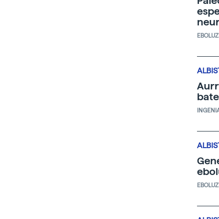
Pale
espe
neu
EBOLUZ
ALBIS
Aurr
bate
INGENI
ALBIS
Gene
ebol
EBOLUZ