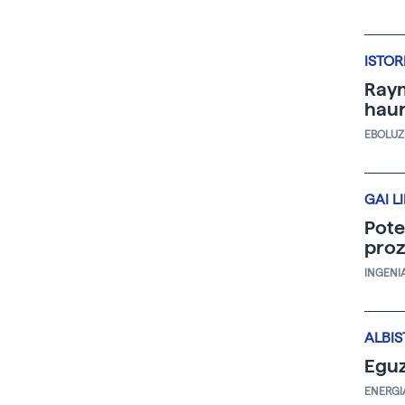
ISTOR
Raym
hau
EBOLUZ
GAI L
Pote
proz
INGENI
ALBIS
Eguz
ENERGI