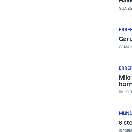
Hall
GIZA ZI
ERRE
Garu
OSASU
ERRE
Mikr
horn
BIOLOG
MUND
Sist
INFORM