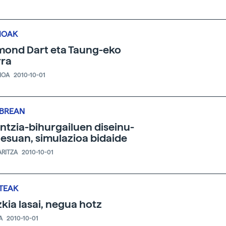
IOAK
ond Dart eta Taung-eko
rra
IOA
2010-10-01
IBREAN
ntzia-bihurgailuen diseinu-
esuan, simulazioa bidaide
ARITZA
2010-10-01
TEAK
kia lasai, negua hotz
A
2010-10-01