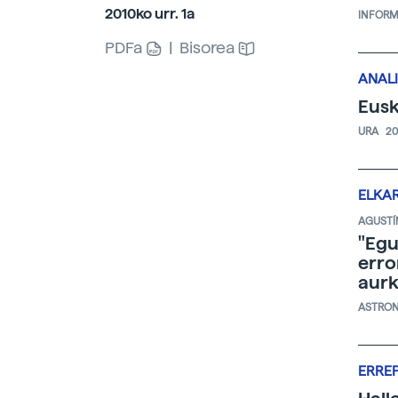
2010ko urr. 1a
INFORM
PDFa
|
Bisorea
ANALI
Eusk
URA
20
ELKA
AGUSTÍ
"Egu
erro
aurk
ASTRO
ERRE