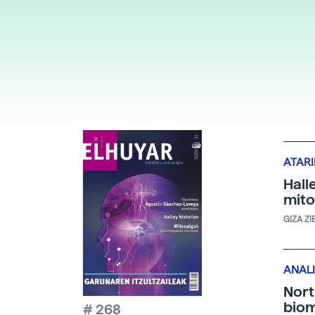
ATAR
Hall
mit
GIZA ZI
ANALI
Nort
biom
# 268