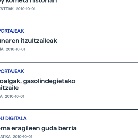
ey kometa historian
ENTZIAK
2010-10-01
PORTAJEAK
naren itzultzaileak
NA
2010-10-01
PORTAJEAK
oalgak, gasolindegietako
itzaile
IA
2010-10-01
U DIGITALA
ema eragileen guda berria
ATIKA
2010-10-01