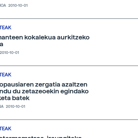
IOA
2010-10-01
TEAK
anteen kokalekua aurkitzeko
a
2010-10-01
TEAK
pausiaren zergatia azaltzen
ndu du zetazeoekin egindako
keta batek
NA
2010-10-01
TEAK