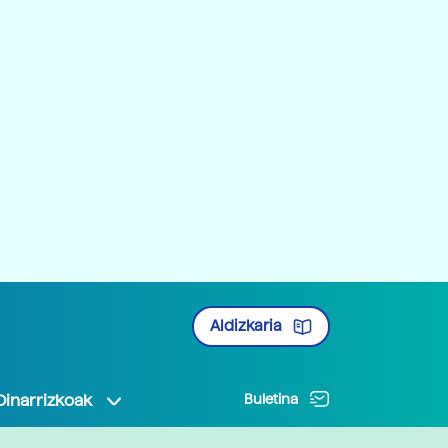
Aldizkaria
Oinarrizkoak
Buletina