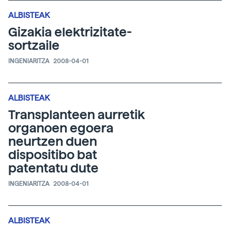
ALBISTEAK
Gizakia elektrizitate-
sortzaile
INGENIARITZA
2008-04-01
ALBISTEAK
Transplanteen aurretik
organoen egoera
neurtzen duen
dispositibo bat
patentatu dute
INGENIARITZA
2008-04-01
ALBISTEAK