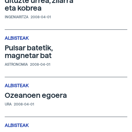
dituzte urrea, zilarra
eta kobrea
INGENIARITZA
2008-04-01
ALBISTEAK
Pulsar batetik,
magnetar bat
ASTRONOMIA
2008-04-01
ALBISTEAK
Ozeanoen egoera
URA
2008-04-01
ALBISTEAK