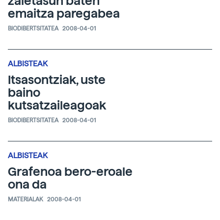
zaletasun baten
emaitza paregabea
BIODIBERTSITATEA
2008-04-01
ALBISTEAK
Itsasontziak, uste
baino
kutsatzaileagoak
BIODIBERTSITATEA
2008-04-01
ALBISTEAK
Grafenoa bero-eroale
ona da
MATERIALAK
2008-04-01