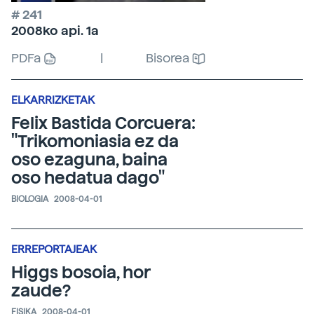
# 241
2008ko api. 1a
PDFa
|
Bisorea
ELKARRIZKETAK
Felix Bastida Corcuera:
"Trikomoniasia ez da
oso ezaguna, baina
oso hedatua dago"
BIOLOGIA
2008-04-01
ERREPORTAJEAK
Higgs bosoia, hor
zaude?
FISIKA
2008-04-01