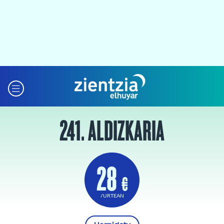
241. ALDIZKARIA
28
€
/URTEAN