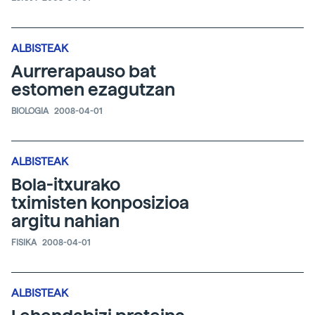
ALBISTEAK
Aurrerapauso bat
estomen ezagutzan
BIOLOGIA
2008-04-01
ALBISTEAK
Bola-itxurako
tximisten konposizioa
argitu nahian
FISIKA
2008-04-01
ALBISTEAK