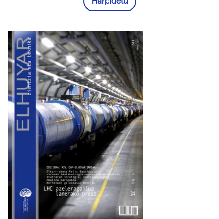
Harpidetu