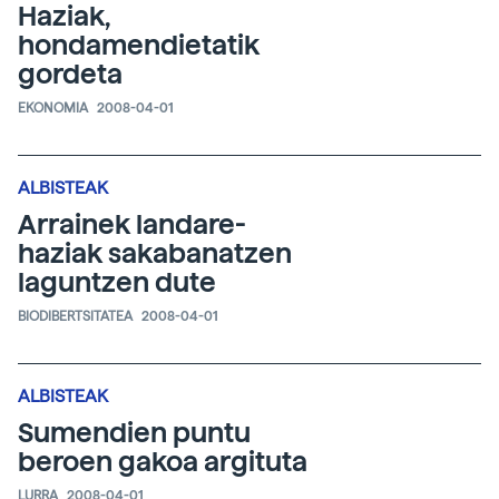
Haziak,
hondamendietatik
gordeta
EKONOMIA
2008-04-01
ALBISTEAK
Arrainek landare-
haziak sakabanatzen
laguntzen dute
BIODIBERTSITATEA
2008-04-01
ALBISTEAK
Sumendien puntu
beroen gakoa argituta
LURRA
2008-04-01