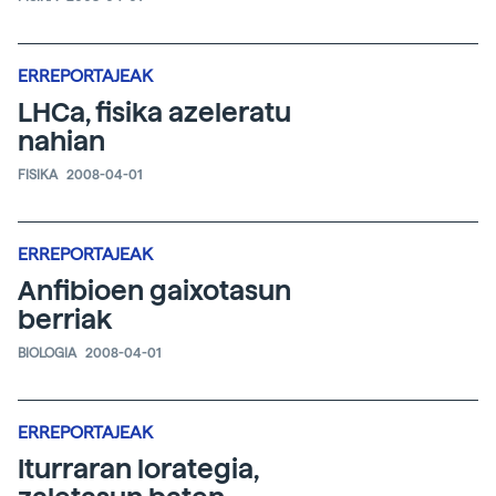
ERREPORTAJEAK
LHCa, fisika azeleratu
nahian
FISIKA
2008-04-01
ERREPORTAJEAK
Anfibioen gaixotasun
berriak
BIOLOGIA
2008-04-01
ERREPORTAJEAK
Iturraran lorategia,