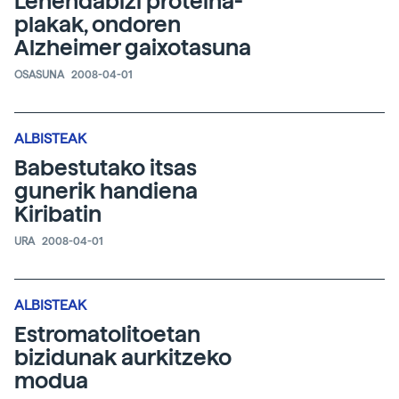
Lehendabizi proteina-
plakak, ondoren
Alzheimer gaixotasuna
OSASUNA
2008-04-01
ALBISTEAK
Babestutako itsas
gunerik handiena
Kiribatin
URA
2008-04-01
ALBISTEAK
Estromatolitoetan
bizidunak aurkitzeko
modua