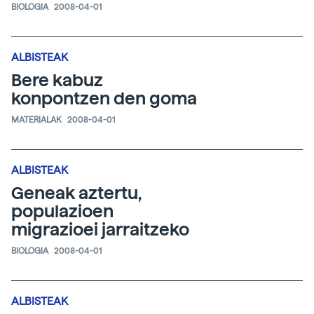
BIOLOGIA
2008-04-01
ALBISTEAK
Bere kabuz
konpontzen den goma
MATERIALAK
2008-04-01
ALBISTEAK
Geneak aztertu,
populazioen
migrazioei jarraitzeko
BIOLOGIA
2008-04-01
ALBISTEAK