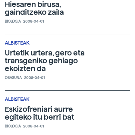
Hiesaren birusa,
gainditzeko zaila
BIOLOGIA
2008-04-01
ALBISTEAK
Urtetik urtera, gero eta
transgeniko gehiago
ekoizten da
OSASUNA
2008-04-01
ALBISTEAK
Eskizofreniari aurre
egiteko itu berri bat
BIOLOGIA
2008-04-01