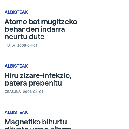
ALBISTEAK
Atomo bat mugitzeko
behar den indarra
neurtu dute
FISIKA
2008-04-01
ALBISTEAK
Hiru zizare-infekzio,
batera prebenitu
OSASUNA
2008-04-01
ALBISTEAK
Magnetiko bihurtu