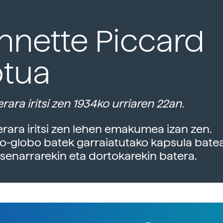
nnette Piccard
otua
rara iritsi zen 1934ko urriaren 22an.
erara iritsi zen lehen emakumea izan zen.
o-globo batek garraiatutako kapsula bate
 senarrarekin eta dortokarekin batera.