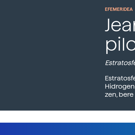
EFEMERIDEA
Jea
pil
Estratosfe
Estratosf
Hidrogen
zen, bere