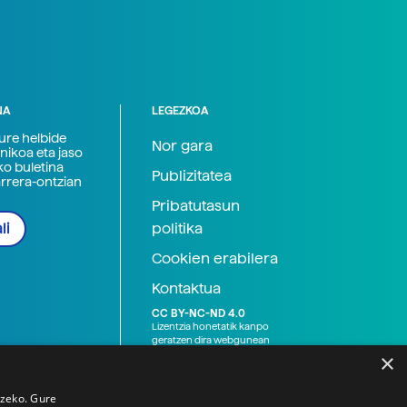
NA
LEGEZKOA
zure helbide
Nor gara
nikoa eta jaso
ko buletina
Publizitatea
arrera-ontzian
Pribatutasun
politika
li
Cookien erabilera
Kontaktua
CC BY-NC-ND 4.0
Lizentzia honetatik kanpo
geratzen dira webgunean
argitaratutako baliabide
×
grafikoak (argazki eta
ilustrazioak), baita Elhuyar ez
den bestelako erakunde eta
tzeko. Gure