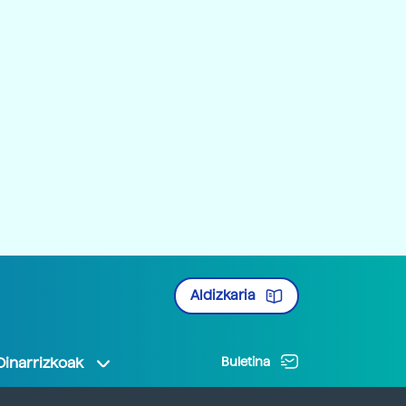
Aldizkaria
Oinarrizkoak
Buletina