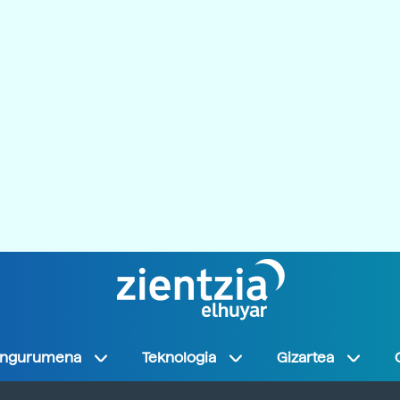
Ingurumena
Teknologia
Gizartea