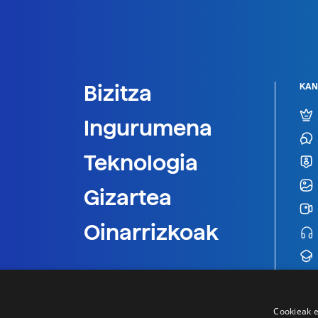
Bizitza
KAN
Ingurumena
Teknologia
Gizartea
Oinarrizkoak
Cookieak e