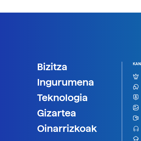
Bizitza
KAN
Ingurumena
Teknologia
Gizartea
Oinarrizkoak