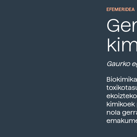
EFEMERIDEA
Ger
kim
Gaurko eg
Biokimika
toxikotas
ekoizteko
kimikoek 
nola gerr
emakumee