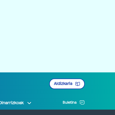
Aldizkaria
Oinarrizkoak
Buletina