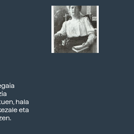
egaia
zia
tuen, hala
kezale eta
zen.