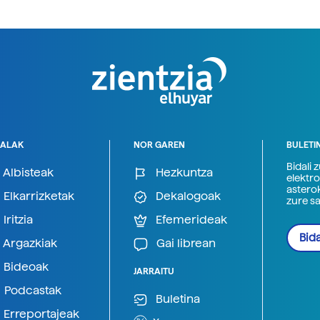
ALAK
NOR GAREN
BULETI
Bidali 
Albisteak
Hezkuntza
elektro
astero
Elkarrizketak
Dekalogoak
zure s
Iritzia
Efemerideak
Bida
Argazkiak
Gai librean
Bideoak
JARRAITU
Podcastak
Buletina
Erreportajeak