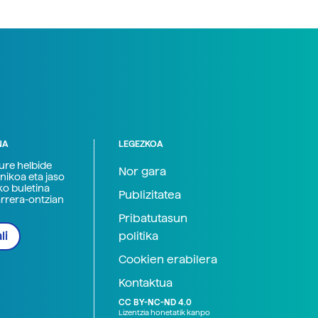
NA
LEGEZKOA
zure helbide
Nor gara
nikoa eta jaso
ko buletina
Publizitatea
arrera-ontzian
Pribatutasun
politika
li
Cookien erabilera
Kontaktua
CC BY-NC-ND 4.0
Lizentzia honetatik kanpo