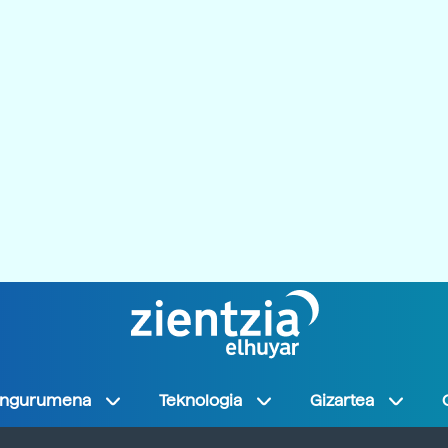
Ingurumena
Teknologia
Gizartea