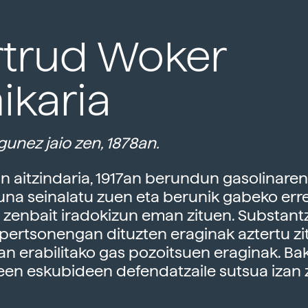
trud Woker
ikaria
unez jaio zen, 1878an.
n aitzindaria, 1917an berundun gasolinaren
una seinalatu zuen eta berunik gabeko err
 zenbait iradokizun eman zituen. Substant
pertsonengan dituzten eraginak aztertu zi
an erabilitako gas pozoitsuen eraginak. Ba
n eskubideen defendatzaile sutsua izan 