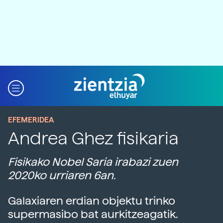
EFEMERIDEA
Andrea Ghez fisikaria
Fisikako Nobel Saria irabazi zuen
2020ko urriaren 6an.
Galaxiaren erdian objektu trinko
supermasibo bat aurkitzeagatik.