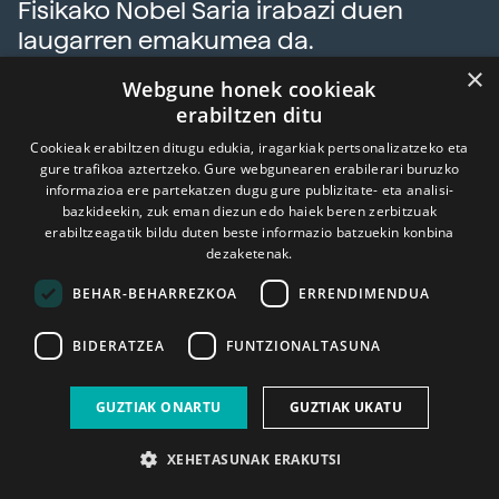
Fisikako Nobel Saria irabazi duen
laugarren emakumea da.
×
Webgune honek cookieak
erabiltzen ditu
Cookieak erabiltzen ditugu edukia, iragarkiak pertsonalizatzeko eta
gure trafikoa aztertzeko. Gure webgunearen erabilerari buruzko
informazioa ere partekatzen dugu gure publizitate- eta analisi-
bazkideekin, zuk eman diezun edo haiek beren zerbitzuak
erabiltzeagatik bildu duten beste informazio batzuekin konbina
dezaketenak.
BEHAR-BEHARREZKOA
ERRENDIMENDUA
BIDERATZEA
FUNTZIONALTASUNA
GUZTIAK ONARTU
GUZTIAK UKATU
XEHETASUNAK ERAKUTSI