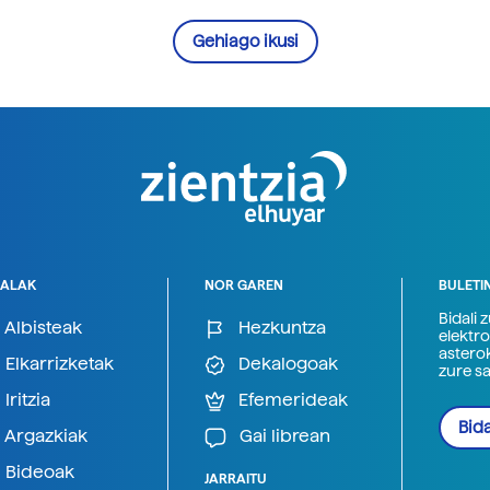
Gehiago ikusi
ALAK
NOR GAREN
BULETI
Bidali 
Albisteak
Hezkuntza
elektro
astero
Elkarrizketak
Dekalogoak
zure s
Iritzia
Efemerideak
Bida
Argazkiak
Gai librean
Bideoak
JARRAITU