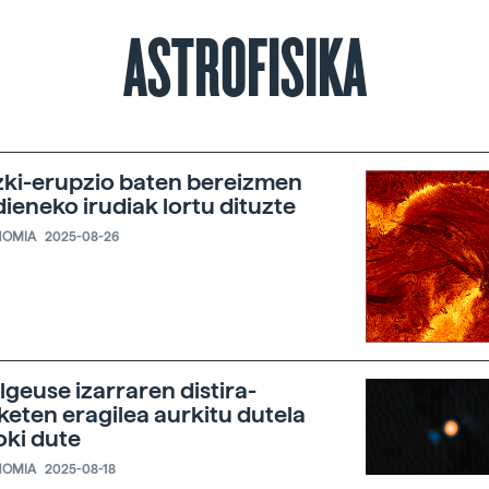
ASTROFISIKA
ki-erupzio baten bereizmen
ieneko irudiak lortu dituzte
NOMIA
2025-08-26
lgeuse izarraren distira-
keten eragilea aurkitu dutela
oki dute
NOMIA
2025-08-18