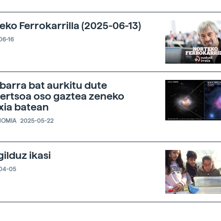
eko Ferrokarrilla (2025-06-13)
06-16
-barra bat aurkitu dute
ertsoa oso gaztea zeneko
xia batean
NOMIA
2025-05-22
ilduz ikasi
04-05