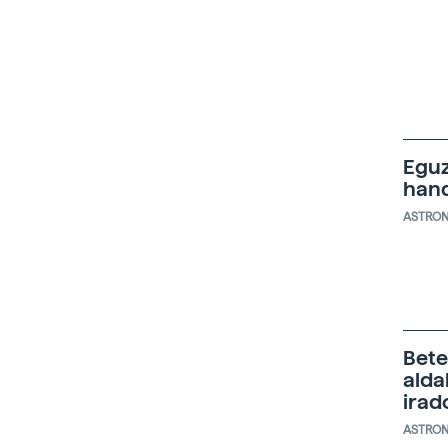
Eguz
hand
ASTRO
Bete
alda
irad
ASTRO