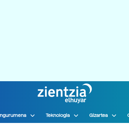
Ingurumena
Teknologia
Gizartea