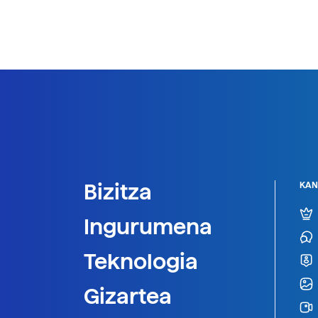
Bizitza
KAN
Ingurumena
Teknologia
Gizartea