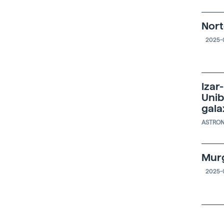
Nort
2025-
Izar
Unib
gala
ASTRO
Murg
2025-