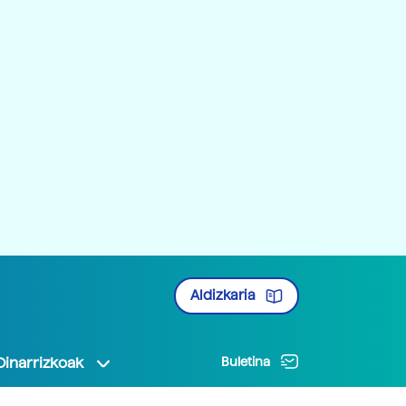
Aldizkaria
Oinarrizkoak
Buletina