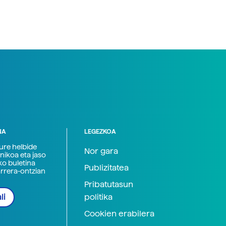
NA
LEGEZKOA
zure helbide
Nor gara
nikoa eta jaso
ko buletina
Publizitatea
arrera-ontzian
Pribatutasun
politika
li
Cookien erabilera