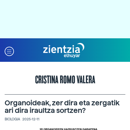
CRISTINA ROMO VALERA
Organoideak, zer dira eta zergatik
ari dira iraultza sortzen?
BIOLOGIA
2025-12-11