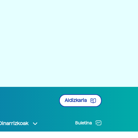
Aldizkaria
Oinarrizkoak
Buletina