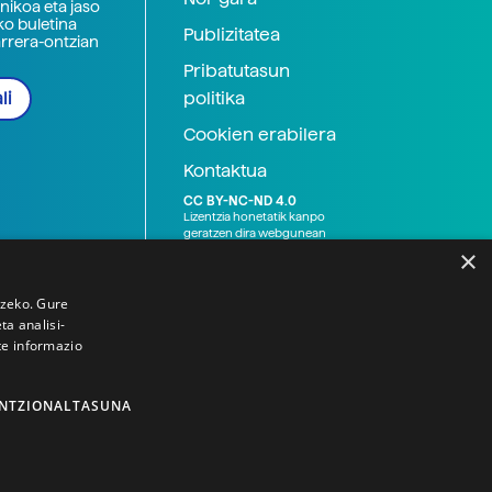
nikoa eta jaso
ko buletina
Publizitatea
arrera-ontzian
Pribatutasun
politika
li
Cookien erabilera
Kontaktua
CC BY-NC-ND 4.0
Lizentzia honetatik kanpo
geratzen dira webgunean
argitaratutako baliabide
×
grafikoak (argazki eta
ilustrazioak), baita Elhuyar ez
den bestelako erakunde eta
tzeko. Gure
norbanakoek idatzitakoak
a analisi-
ere. Kanpo-esteken bidez
te informazio
emandako edukiak esteka
horietan agertzen den
lizentziapean daude,
gehienetan copyright-a
NTZIONALTASUNA