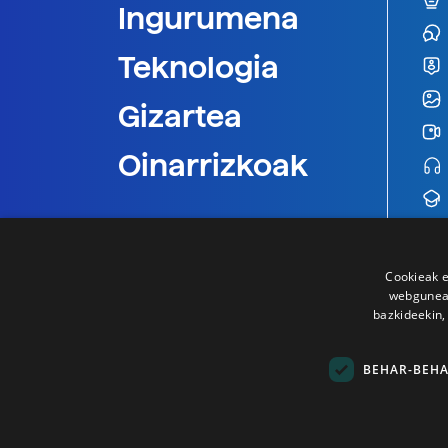
Ingurumena
Teknologia
Gizartea
Oinarrizkoak
Cookieak e
webgunear
bazkideekin,
BEHAR-BEH