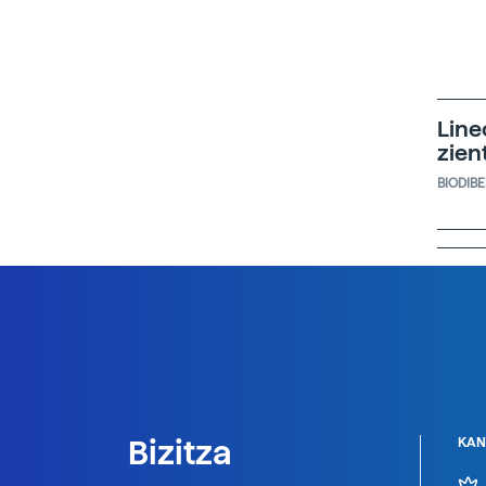
Line
zien
BIODIB
Bizitza
KAN