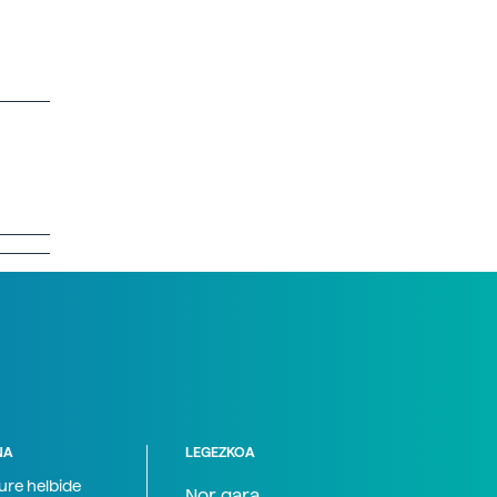
NA
LEGEZKOA
zure helbide
Nor gara