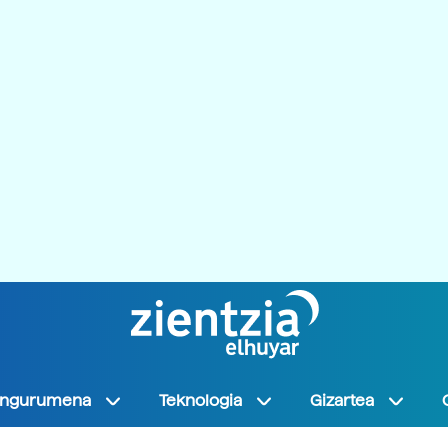
Ingurumena
Teknologia
Gizartea