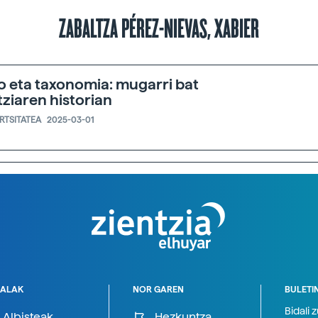
ZABALTZA PÉREZ-NIEVAS, XABIER
o eta taxonomia: mugarri bat
tziaren historian
ERTSITATEA
2025-03-01
ALAK
NOR GAREN
BULETI
Bidali 
Albisteak
Hezkuntza