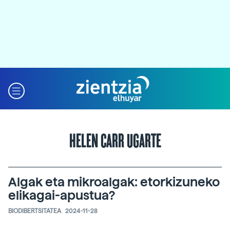
HELEN CARR UGARTE
Algak eta mikroalgak: etorkizuneko
elikagai-apustua?
BIODIBERTSITATEA
2024-11-28