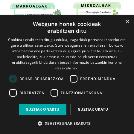
×
Webgune honek cookieak
erabiltzen ditu
Cookieak erabiltzen ditugu edukia, iragarkiak pertsonalizatzeko eta
gure trafikoa aztertzeko. Gure webgunearen erabilerari buruzko
informazioa ere partekatzen dugu gure publizitate- eta analisi-
bazkideekin, zuk eman diezun edo haiek beren zerbitzuak
erabiltzeagatik bildu duten beste informazio batzuekin konbina
dezaketenak.
BEHAR-BEHARREZKOA
ERRENDIMENDUA
BIDERATZEA
FUNTZIONALTASUNA
GUZTIAK ONARTU
GUZTIAK UKATU
XEHETASUNAK ERAKUTSI