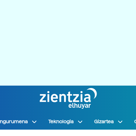
Ingurumena
Teknologia
Gizartea