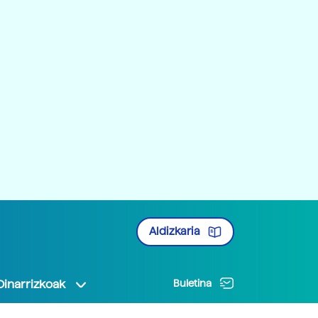
Aldizkaria
Oinarrizkoak
Buletina