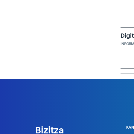
Digi
INFORM
Bizitza
KAN