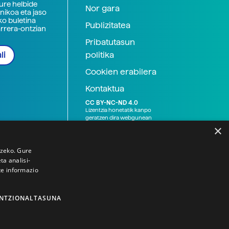
zure helbide
Nor gara
nikoa eta jaso
ko buletina
Publizitatea
arrera-ontzian
Pribatutasun
politika
li
Cookien erabilera
Kontaktua
CC BY-NC-ND 4.0
Lizentzia honetatik kanpo
geratzen dira webgunean
argitaratutako baliabide
×
grafikoak (argazki eta
ilustrazioak), baita Elhuyar ez
den bestelako erakunde eta
tzeko. Gure
norbanakoek idatzitakoak
a analisi-
ere. Kanpo-esteken bidez
te informazio
emandako edukiak esteka
horietan agertzen den
lizentziapean daude,
gehienetan copyright-a
NTZIONALTASUNA