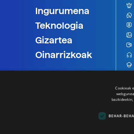
Ingurumena
Teknologia
Gizartea
Oinarrizkoak
Cookieak e
webgunear
bazkideekin,
BEHAR-BEH