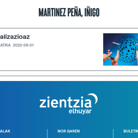
MARTINEZ PEÑA, IÑIGO
talizazioaz
ATIKA
2022-06-01
ALAK
NOR GAREN
BULETI