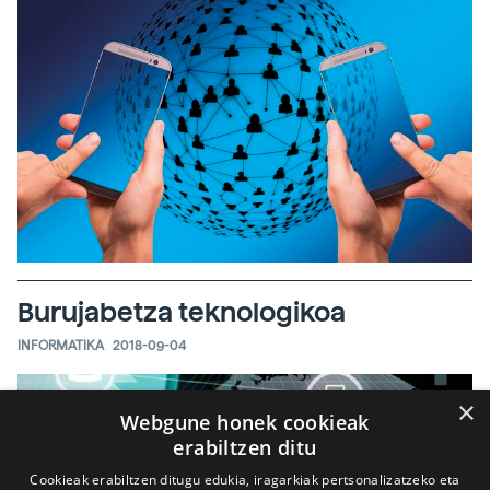
Burujabetza teknologikoa
INFORMATIKA
2018-09-04
×
Webgune honek cookieak
erabiltzen ditu
Cookieak erabiltzen ditugu edukia, iragarkiak pertsonalizatzeko eta