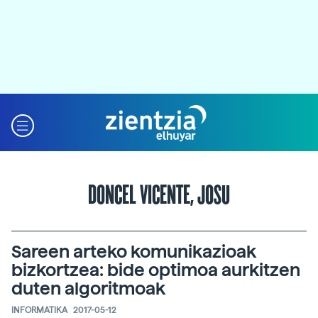
DONCEL VICENTE, JOSU
Sareen arteko komunikazioak
bizkortzea: bide optimoa aurkitzen
duten algoritmoak
INFORMATIKA
2017-05-12