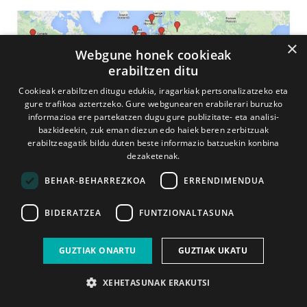
×
Webgune honek cookieak
erabiltzen ditu
Cookieak erabiltzen ditugu edukia, iragarkiak pertsonalizatzeko eta
gure trafikoa aztertzeko. Gure webgunearen erabilerari buruzko
informazioa ere partekatzen dugu gure publizitate- eta analisi-
bazkideekin, zuk eman diezun edo haiek beren zerbitzuak
erabiltzeagatik bildu duten beste informazio batzuekin konbina
dezaketenak.
BEHAR-BEHARREZKOA
ERRENDIMENDUA
BIDERATZEA
FUNTZIONALTASUNA
GUZTIAK ONARTU
GUZTIAK UKATU
XEHETASUNAK ERAKUTSI