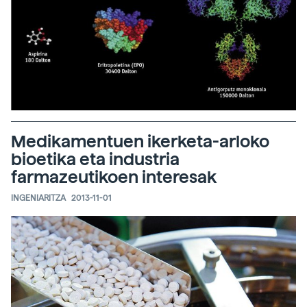
Medikamentuen ikerketa-arloko
bioetika eta industria
farmazeutikoen interesak
INGENIARITZA
2013-11-01