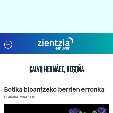
CALVO HERNÁEZ, BEGOÑA
Botika bioantzeko berrien erronka
OSASUNA
2014-11-01