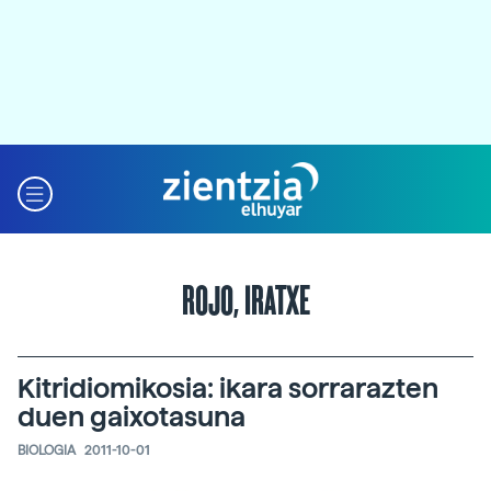
ROJO, IRATXE
Kitridiomikosia: ikara sorrarazten
duen gaixotasuna
BIOLOGIA
2011-10-01