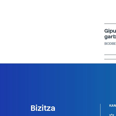
Gipu
garb
BIODIB
Bizitza
KAN