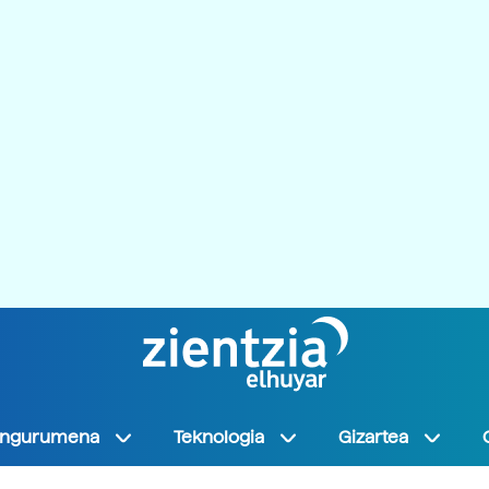
Ingurumena
Teknologia
Gizartea