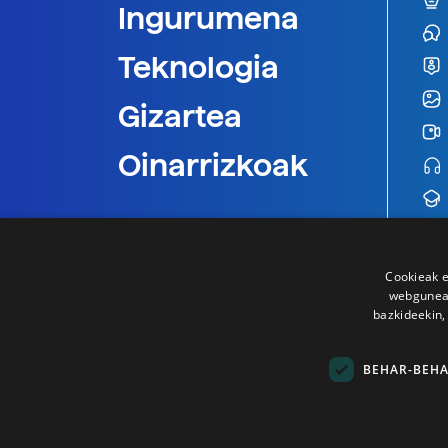
Ingurumena
Teknologia
Gizartea
Oinarrizkoak
Cookieak e
webgunear
bazkideekin,
BEHAR-BEH