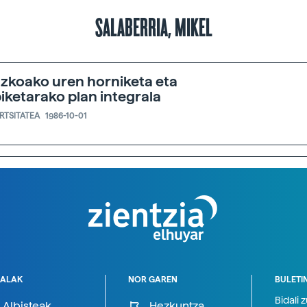
SALABERRIA, MIKEL
zkoako uren horniketa eta
iketarako plan integrala
ERTSITATEA
1986-10-01
ALAK
NOR GAREN
BULETI
Bidali 
Albisteak
Hezkuntza