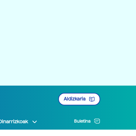
Aldizkaria
Oinarrizkoak
Buletina