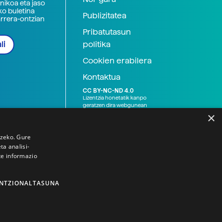
nikoa eta jaso
ko buletina
Publizitatea
arrera-ontzian
Pribatutasun
politika
li
Cookien erabilera
Kontaktua
CC BY-NC-ND 4.0
Lizentzia honetatik kanpo
geratzen dira webgunean
argitaratutako baliabide
×
grafikoak (argazki eta
ilustrazioak), baita Elhuyar ez
den bestelako erakunde eta
tzeko. Gure
norbanakoek idatzitakoak
a analisi-
ere. Kanpo-esteken bidez
te informazio
emandako edukiak esteka
horietan agertzen den
lizentziapean daude,
gehienetan copyright-a
NTZIONALTASUNA