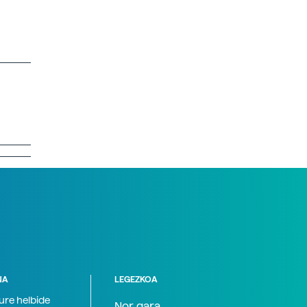
NA
LEGEZKOA
zure helbide
Nor gara