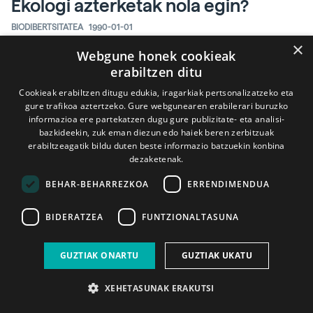
Ekologi azterketak nola egin?
BIODIBERTSITATEA
1990-01-01
×
Webgune honek cookieak
erabiltzen ditu
Artikutza
Cookieak erabiltzen ditugu edukia, iragarkiak pertsonalizatzeko eta
BIODIBERTSITATEA
1989-10-01
gure trafikoa aztertzeko. Gure webgunearen erabilerari buruzko
informazioa ere partekatzen dugu gure publizitate- eta analisi-
bazkideekin, zuk eman diezun edo haiek beren zerbitzuak
erabiltzeagatik bildu duten beste informazio batzuekin konbina
dezaketenak.
BEHAR-BEHARREZKOA
ERRENDIMENDUA
BIDERATZEA
FUNTZIONALTASUNA
GUZTIAK ONARTU
GUZTIAK UKATU
XEHETASUNAK ERAKUTSI