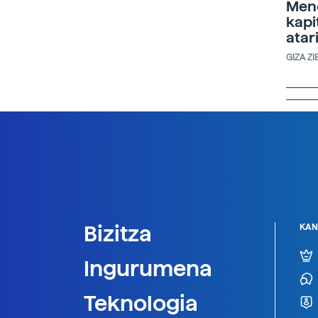
Men
kapi
atar
GIZA ZI
Bizitza
KAN
Ingurumena
Teknologia