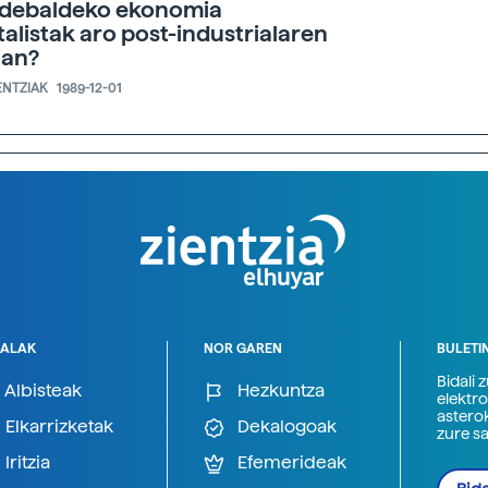
debaldeko ekonomia
talistak aro post-industrialaren
ian?
ENTZIAK
1989-12-01
ALAK
NOR GAREN
BULETI
Bidali 
Albisteak
Hezkuntza
elektro
astero
Elkarrizketak
Dekalogoak
zure s
Iritzia
Efemerideak