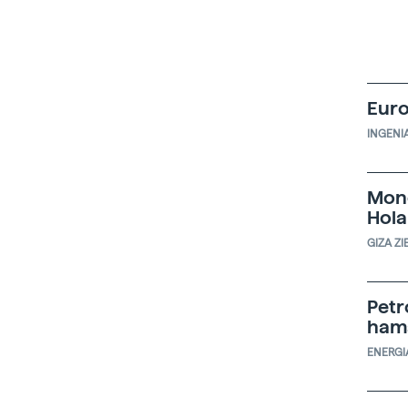
Euro
INGENI
Mone
Hol
GIZA ZI
Petr
ham
ENERGI