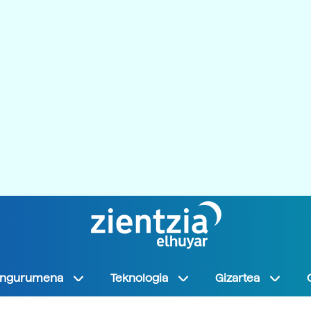
Ingurumena
Teknologia
Gizartea