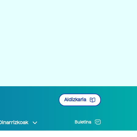
Aldizkaria
Oinarrizkoak
Buletina