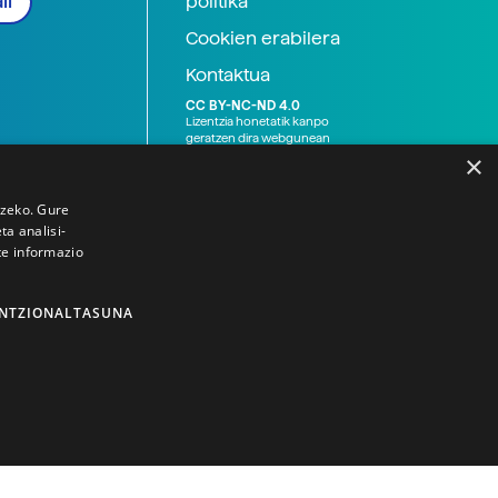
politika
li
Cookien erabilera
Kontaktua
CC BY-NC-ND 4.0
Lizentzia honetatik kanpo
geratzen dira webgunean
argitaratutako baliabide
×
grafikoak (argazki eta
ilustrazioak), baita Elhuyar ez
den bestelako erakunde eta
tzeko. Gure
norbanakoek idatzitakoak
a analisi-
ere. Kanpo-esteken bidez
te informazio
emandako edukiak esteka
horietan agertzen den
lizentziapean daude,
gehienetan copyright-a
NTZIONALTASUNA