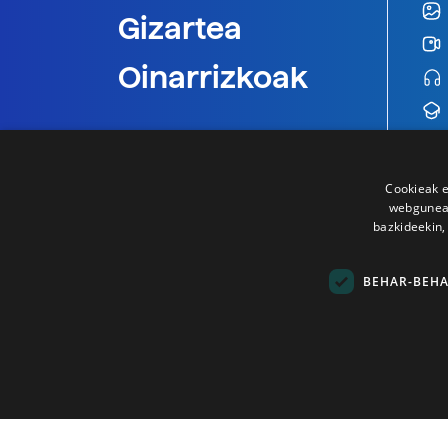
Gizartea
Oinarrizkoak
Cookieak e
webgunear
bazkideekin,
BEHAR-BEH