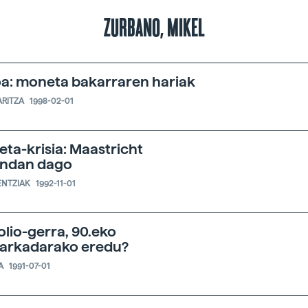
ZURBANO, MIKEL
a: moneta bakarraren hariak
ARITZA
1998-02-01
ta-krisia: Maastricht
andan dago
ENTZIAK
1992-11-01
olio-gerra, 90.eko
arkadarako eredu?
A
1991-07-01