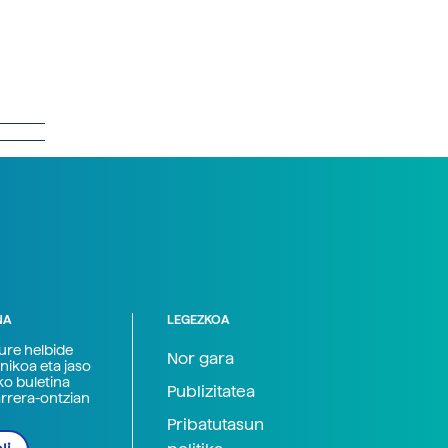
NA
LEGEZKOA
zure helbide
Nor gara
nikoa eta jaso
ko buletina
Publizitatea
arrera-ontzian
Pribatutasun