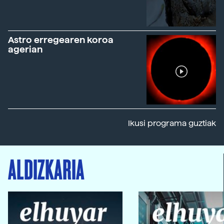
Astro erregearen koroa
agerian
Ikusi programa guztiak
ALDIZKARIA