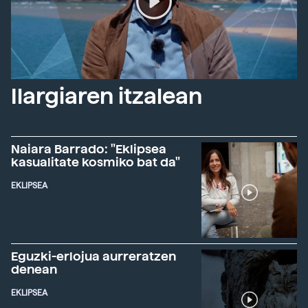
Ilargiaren itzalean
Naiara Barrado: "Eklipsea
kasualitate kosmiko bat da"
EKLIPSEA
Eguzki-erlojua aurreratzen
denean
EKLIPSEA