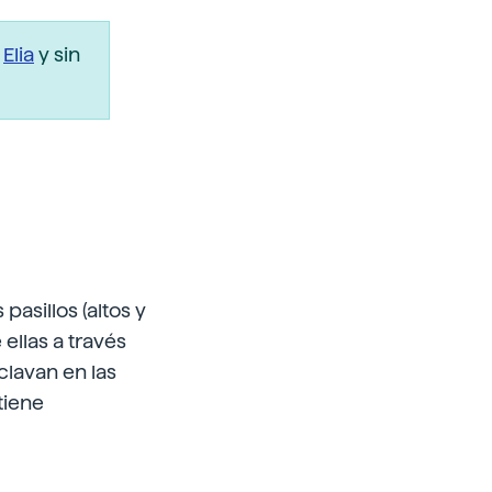
r
Elia
y sin
asillos (altos y
ellas a través
clavan en las
tiene