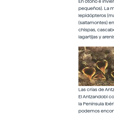
En otoño e invie
pequeños). La ma
lepidópteros (m
(saltamontes) en
chispas, cascabe
lagartijas y aren
Las crías de An
El Antzandobi c
la Península Ibér
podemos encontr