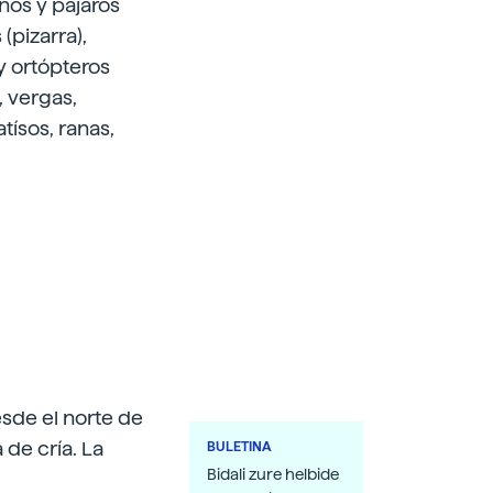
nos y pájaros
(pizarra),
y ortópteros
, vergas,
tísos, ranas,
sde el norte de
 de cría. La
BULETINA
Bidali zure helbide