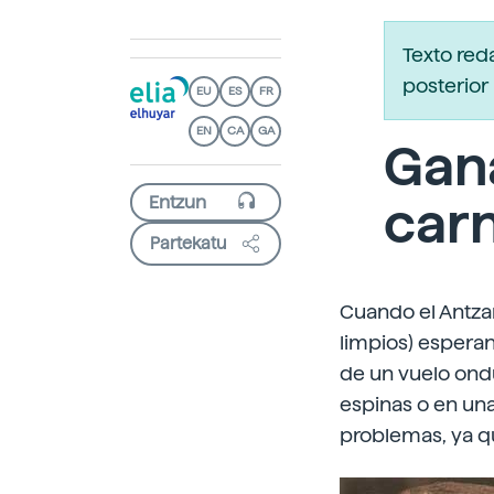
Texto red
posterior 
EU
ES
FR
EN
CA
GA
Gan
carn
Partekatu
Cuando el Antzan
limpios) esperan
de un vuelo ondu
espinas o en una
problemas, ya q