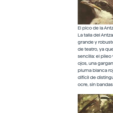
El pico de la An
La talla del Ant
grande y robusto
de teatro, ya qu
sencilla: el pile
ojos, una gargant
pluma blanca roj
difícil de disti
ocre, sin bandas