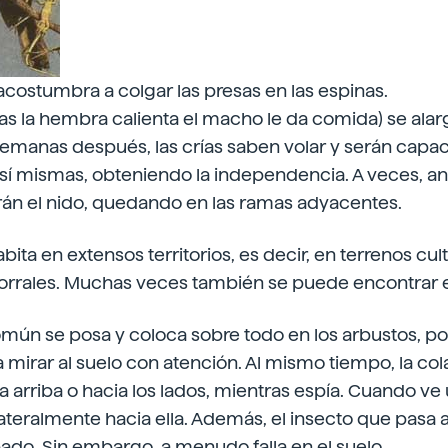
costumbra a colgar las presas en las espinas.
ras la hembra calienta el macho le da comida) se alarg
 semanas después, las crías saben volar y serán capa
 sí mismas, obteniendo la independencia. A veces, a
rán el nido, quedando en las ramas adyacentes.
ta en extensos territorios, es decir, en terrenos cul
torrales. Muchas veces también se puede encontrar e
mún se posa y coloca sobre todo en los arbustos, pos
ra mirar al suelo con atención. Al mismo tiempo, la c
 arriba o hacia los lados, mientras espía. Cuando ve 
 lateralmente hacia ella. Además, el insecto que pasa 
ado. Sin embargo, a menudo falla en el suelo.