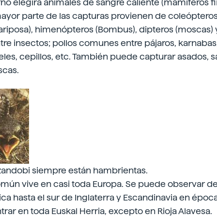
rno elegirá animales de sangre caliente (mamíferos fi
yor parte de las capturas provienen de coleópteros 
ariposa), himenópteros (Bombus), dipteros (moscas) 
tre insectos; pollos comunes entre pájaros, karnabas
les, cepillos, etc. También puede capturar asados, sa
iscas.
tzandobi siempre están hambrientas.
omún vive en casi toda Europa. Se puede observar de
ica hasta el sur de Inglaterra y Escandinavia en época
ar en toda Euskal Herria, excepto en Rioja Alavesa.