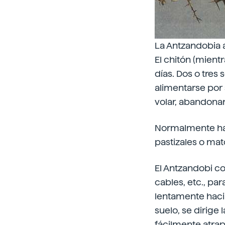
La Antzandobia a
El chitón (mient
días. Dos o tres
alimentarse por
volar, abandona
Normalmente habi
pastizales o ma
El Antzandobi co
cables, etc., pa
lentamente hacia
suelo, se dirige
fácilmente atrap