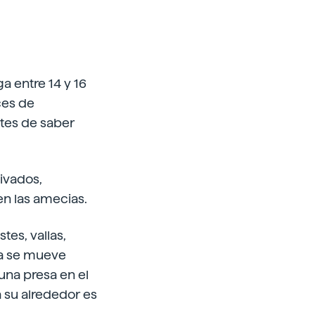
a entre 14 y 16
ces de
ntes de saber
tivados,
n las amecias.
tes, vallas,
ola se mueve
una presa en el
a su alrededor es