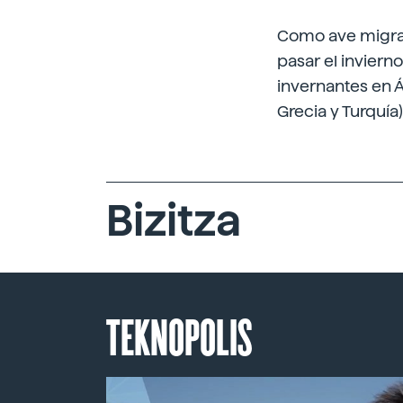
Como ave migrato
pasar el inviern
invernantes en Áf
Grecia y Turquía)
Bizitza
TEKNOPOLIS