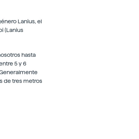
género Lanius, el
i (Lanius
 nosotros hasta
entre 5 y 6
. Generalmente
s de tres metros