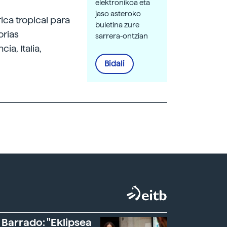
elektronikoa eta
jaso asteroko
ica tropical para
buletina zure
orias
sarrera-ontzian
ia, Italia,
Bidali
 Barrado: "Eklipsea