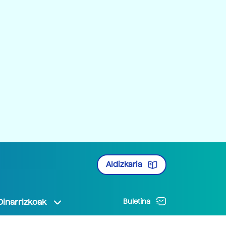
Aldizkaria
Oinarrizkoak
Buletina