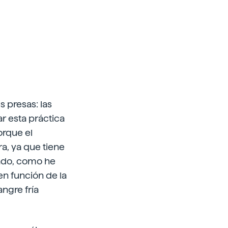
s presas: las
r esta práctica
orque el
a, ya que tiene
 lado, como he
n función de la
ngre fría