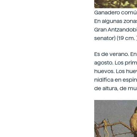
Ganadero comú
En algunas zonas
Gran Antzandobi 
senator) (19 cm. )
Es de verano. En 
agosto. Los prime
huevos. Los hue
nidifica en espi
de altura, de mu