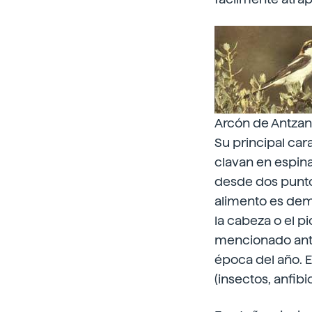
Arcón de Antzan
Su principal car
clavan en espina
desde dos puntos
alimento es dema
la cabeza o el p
mencionado ante
época del año. E
(insectos, anfibio