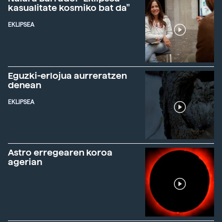
kasualitate kosmiko bat da"
EKLIPSEA
Eguzki-erlojua aurreratzen
denean
EKLIPSEA
Astro erregearen koroa
agerian