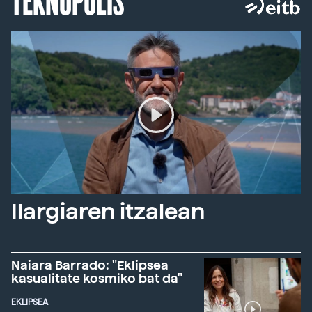
Ilargiaren itzalean
Naiara Barrado: "Eklipsea
kasualitate kosmiko bat da"
EKLIPSEA