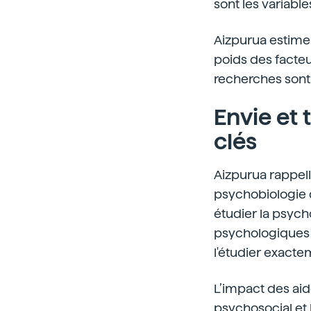
sont les variabl
Aizpurua estime
poids des facteu
recherches sont
Envie et 
clés
Aizpurua rappell
psychobiologie 
étudier la psycho
psychologiques e
l'étudier exacte
L’impact des aide
psychosocial et 