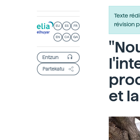
Texte réd
révision 
EU
ES
FR
EN
CA
GA
"Nou
l'in
Partekatu
pro
et l