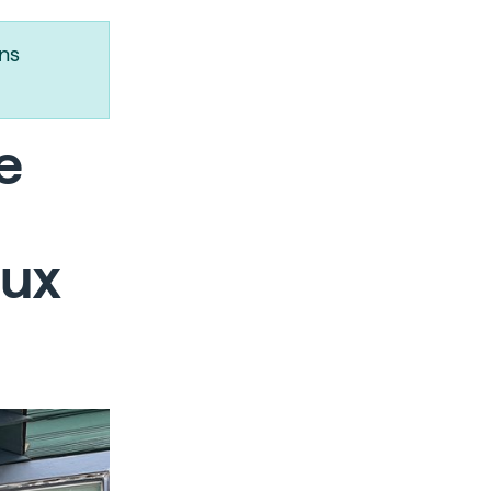
ns
e
aux