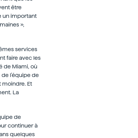
vent être
re un important
omaines »,
 mêmes services
t faire avec les
é de Miami, où
 de l'équipe de
t moindre. Et
ment. La
équipe de
our continuer à
 dans quelques