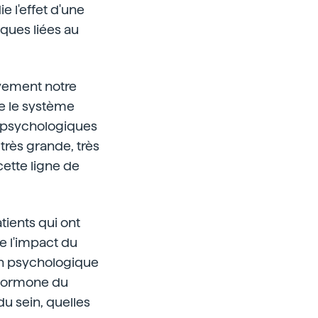
ie l'effet d'une
iques liées au
tivement notre
ue le système
us psychologiques
très grande, très
cette ligne de
tients qui ont
e l'impact du
n psychologique
(hormone du
du sein, quelles