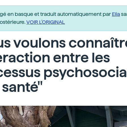
igé en basque et traduit automatiquement par
Elia
sa
postérieure.
VOIR L'ORIGINAL
s voulons connaîtr
teraction entre les
cessus psychosoci
a santé"