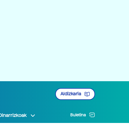
Aldizkaria
Oinarrizkoak
Buletina