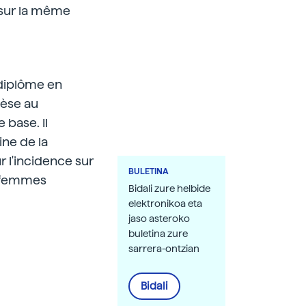
r sur la même
 diplôme en
hèse au
base. Il
ine de la
 l'incidence sur
BULETINA
es femmes
Bidali zure helbide
elektronikoa eta
jaso asteroko
buletina zure
sarrera-ontzian
Bidali