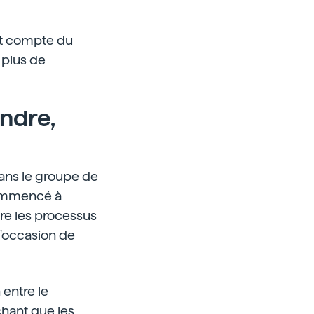
nt compte du
 plus de
endre,
dans le groupe de
commencé à
ntre les processus
l'occasion de
 entre le
chant que les