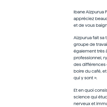
Ibane Aizpurua P
appréciez beauc
et de vous baigne
Aizpurua fait sa
groupe de travail
également très à 
professionnel, ry
des différences c
boire du café, e
qui y sont ».
Et en quoi consi
science qui étu
nerveux et immuni