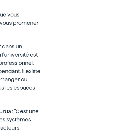
que vous
e vous promener
ur dans un
l'université est
 professionnel,
pendant, il existe
ur manger ou
as les espaces
rua : "C'est une
les systèmes
 facteurs