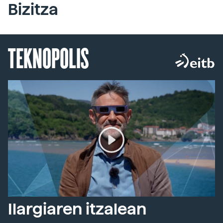
Bizitza
TEKNOPOLIS
Ilargiaren itzalean