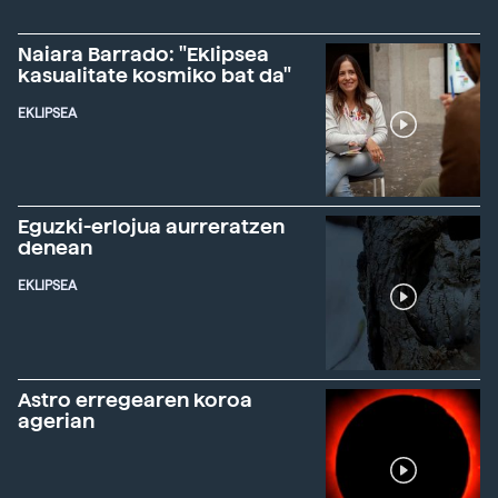
Naiara Barrado: "Eklipsea
kasualitate kosmiko bat da"
EKLIPSEA
Eguzki-erlojua aurreratzen
denean
EKLIPSEA
Astro erregearen koroa
agerian