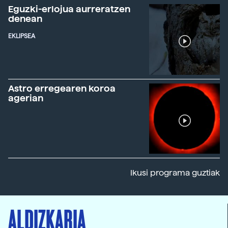
Eguzki-erlojua aurreratzen
denean
EKLIPSEA
Astro erregearen koroa
agerian
Ikusi programa guztiak
ALDIZKARIA