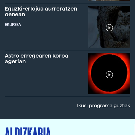
Eguzki-erlojua aurreratzen
denean
EKLIPSEA
Astro erregearen koroa
agerian
Ikusi programa guztiak
ALDIZKARIA