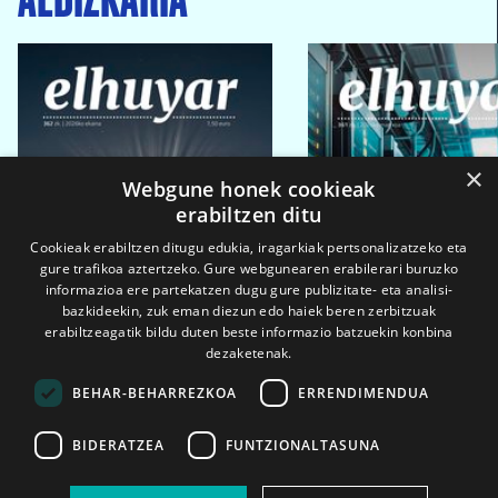
×
Webgune honek cookieak
erabiltzen ditu
Cookieak erabiltzen ditugu edukia, iragarkiak pertsonalizatzeko eta
gure trafikoa aztertzeko. Gure webgunearen erabilerari buruzko
informazioa ere partekatzen dugu gure publizitate- eta analisi-
bazkideekin, zuk eman diezun edo haiek beren zerbitzuak
erabiltzeagatik bildu duten beste informazio batzuekin konbina
dezaketenak.
BEHAR-BEHARREZKOA
ERRENDIMENDUA
BIDERATZEA
FUNTZIONALTASUNA
2026ko eka. 1a
2026ko mar. 1a