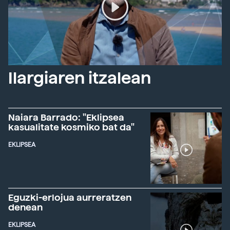
Ilargiaren itzalean
Naiara Barrado: "Eklipsea
kasualitate kosmiko bat da"
EKLIPSEA
Eguzki-erlojua aurreratzen
denean
EKLIPSEA