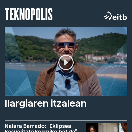
TEKNOPOLIS
Ilargiaren itzalean
Naiara Barrado: "Eklipsea
kasualitate kosmiko bat da"