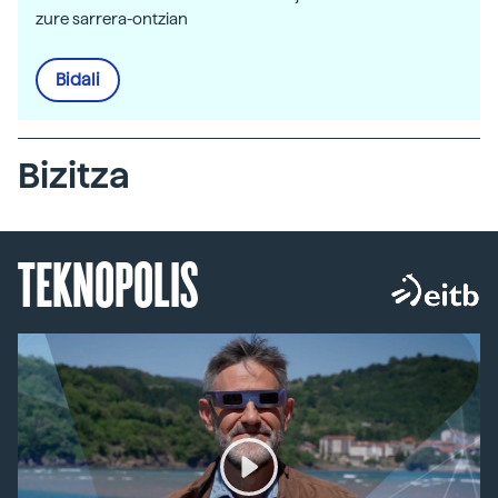
zure sarrera-ontzian
Bidali
Bizitza
TEKNOPOLIS