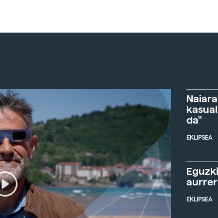
Naiara
kasual
da"
EKLIPSEA
Eguzki
aurre
EKLIPSEA