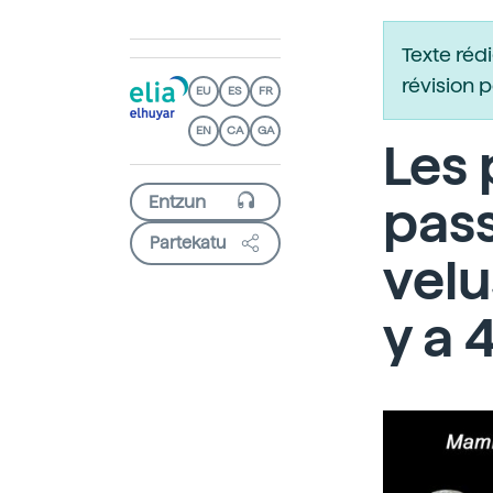
Texte réd
révision 
EU
ES
FR
EN
CA
GA
Les 
pass
Partekatu
velu
y a 