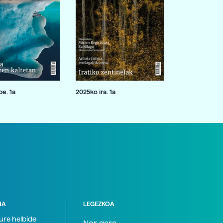
e. 1a
2025ko ira. 1a
NA
LEGEZKOA
zure helbide