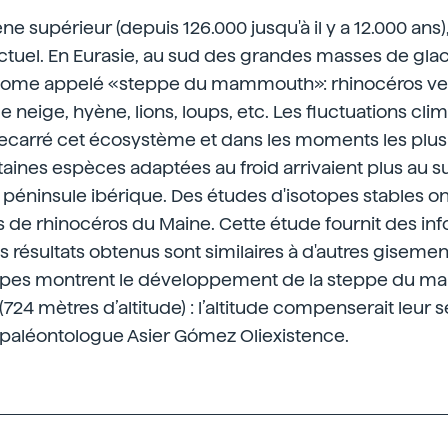
ne supérieur (depuis 126.000 jusqu'à il y a 12.000 ans), 
'actuel. En Eurasie, au sud des grandes masses de glac
ome appelé «steppe du mammouth»: rhinocéros velu
 neige, hyène, lions, loups, etc. Les fluctuations cli
ecarré cet écosystème et dans les moments les plus 
taines espèces adaptées au froid arrivaient plus au su
 péninsule ibérique. Des études d'isotopes stables 
s de rhinocéros du Maine. Cette étude fournit des in
es résultats obtenus sont similaires à d'autres giseme
topes montrent le développement de la steppe du 
724 mètres d’altitude) : l’altitude compenserait leur s
e paléontologue Asier Gómez Oliexistence.