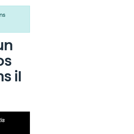
ns
un
os
 il