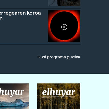
erregearen koroa
n
Ikusi programa guztiak