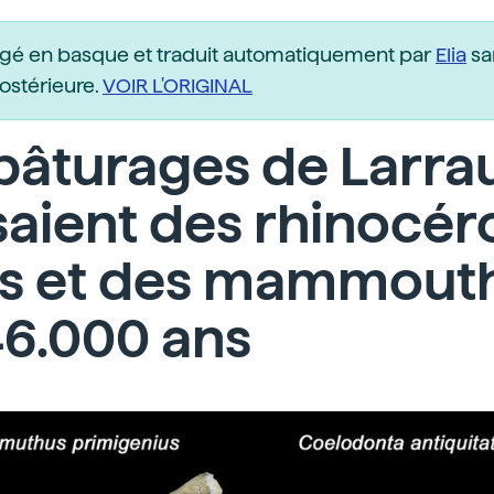
igé en basque et traduit automatiquement par
Elia
sa
postérieure.
VOIR L'ORIGINAL
pâturages de Larra
aient des rhinocér
s et des mammouths
46.000 ans