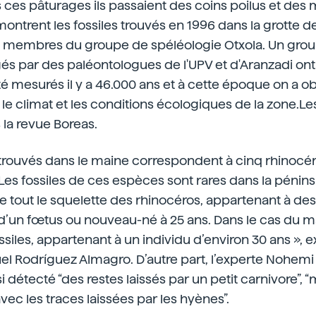
s ces pâturages ils passaient des coins poilus et d
ontrent les fossiles trouvés en 1996 dans la grotte de
s membres du groupe de spéléologie Otxola. Un gro
és par des paléontologues de l'UPV et d'Aranzadi ont
 été mesurés il y a 46.000 ans et à cette époque on a 
 le climat et les conditions écologiques de la zone.Les
 la revue Boreas.
s trouvés dans le maine correspondent à cinq rhinocé
 fossiles de ces espèces sont rares dans la péninsul
de tout le squelette des rhinocéros, appartenant à des
, d’un fœtus ou nouveau-né à 25 ans. Dans le cas du
siles, appartenant à un individu d’environ 30 ans », e
 Rodríguez Almagro. D’autre part, l’experte Nohemi S
si détecté “des restes laissés par un petit carnivore”, “m
vec les traces laissées par les hyènes”.