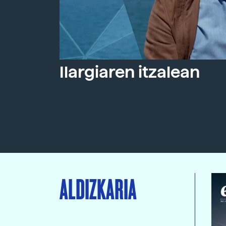
Ilargiaren itzalean
ALDIZKARIA