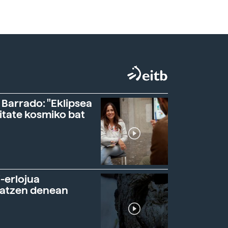
 Barrado: "Eklipsea
itate kosmiko bat
-erlojua
ratzen denean