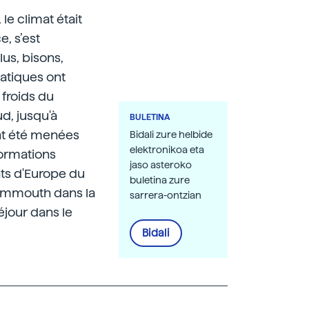
le climat était
e, s’est
s, bisons,
matiques ont
froids du
d, jusqu'à
BULETINA
ont été menées
Bidali zure helbide
elektronikoa eta
formations
jaso asteroko
nts d'Europe du
buletina zure
mammouth dans la
sarrera-ontzian
éjour dans le
Bidali