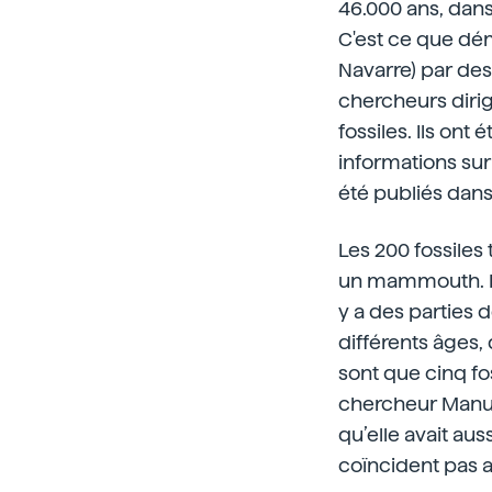
46.000 ans, dan
C'est ce que dém
Navarre) par de
chercheurs dirig
fossiles. Ils ont
informations sur
été publiés dans
Les 200 fossile
un mammouth. Les
y a des parties 
différents âges
sont que cinq fos
chercheur Manuel
qu’elle avait aus
coïncident pas a