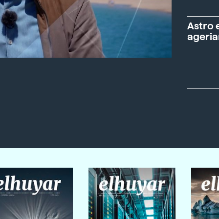
Astro 
ageria