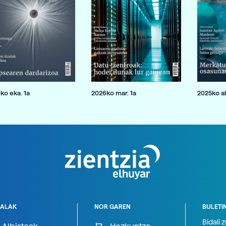
ko eka. 1a
2026ko mar. 1a
2025ko ab
ALAK
NOR GAREN
BULETI
Bidali 