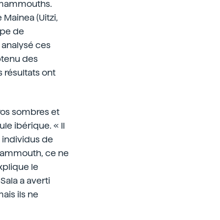
es mammouths.
 Mainea (Uitzi,
upe de
 analysé ces
obtenu des
 résultats ont
ros sombres et
e ibérique. « Il
 individus de
 mammouth, ce ne
xplique le
ala a averti
ais ils ne