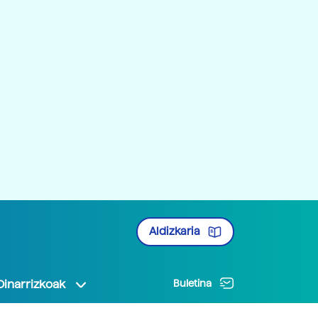
Aldizkaria
Oinarrizkoak
Buletina