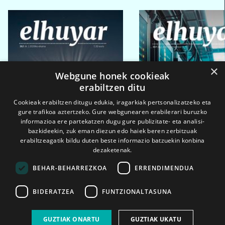
×
Webgune honek cookieak
erabiltzen ditu
Cookieak erabiltzen ditugu edukia, iragarkiak pertsonalizatzeko eta
gure trafikoa aztertzeko. Gure webgunearen erabilerari buruzko
informazioa ere partekatzen dugu gure publizitate- eta analisi-
bazkideekin, zuk eman diezun edo haiek beren zerbitzuak
erabiltzeagatik bildu duten beste informazio batzuekin konbina
dezaketenak.
BEHAR-BEHARREZKOA
ERRENDIMENDUA
BIDERATZEA
FUNTZIONALTASUNA
2026ko eka. 1a
2026ko mar. 1a
GUZTIAK ONARTU
GUZTIAK UKATU