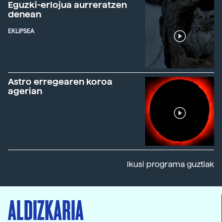
Eguzki-erlojua aurreratzen
denean
EKLIPSEA
Astro erregearen koroa
agerian
Ikusi programa guztiak
ALDIZKARIA