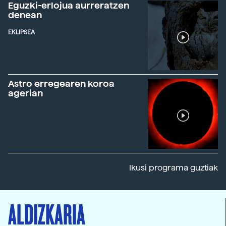
Eguzki-erlojua aurreratzen
denean
EKLIPSEA
Astro erregearen koroa
agerian
Ikusi programa guztiak
ALDIZKARIA