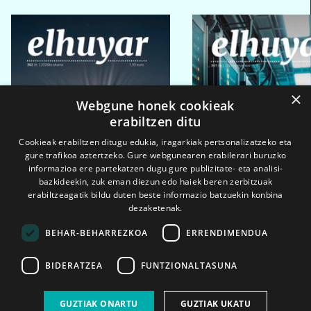
×
Webgune honek cookieak
erabiltzen ditu
Cookieak erabiltzen ditugu edukia, iragarkiak pertsonalizatzeko eta
gure trafikoa aztertzeko. Gure webgunearen erabilerari buruzko
informazioa ere partekatzen dugu gure publizitate- eta analisi-
bazkideekin, zuk eman diezun edo haiek beren zerbitzuak
erabiltzeagatik bildu duten beste informazio batzuekin konbina
dezaketenak.
BEHAR-BEHARREZKOA
ERRENDIMENDUA
BIDERATZEA
FUNTZIONALTASUNA
2026ko eka. 1a
2026ko mar. 1a
GUZTIAK ONARTU
GUZTIAK UKATU