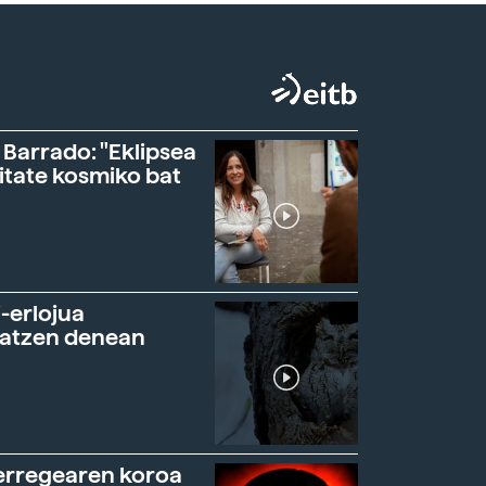
 Barrado: "Eklipsea
itate kosmiko bat
-erlojua
ratzen denean
erregearen koroa