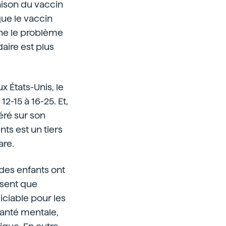
raison du vaccin
que le vaccin
rne le problème
daire est plus
x États-Unis, le
2-15 à 16-25. Et,
péré sur son
ts est un tiers
are.
 des enfants ont
isent que
diciable pour les
santé mentale,