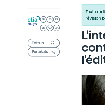
Texte réd
révision 
EU
ES
FR
EN
CA
GA
L'in
cont
Partekatu
l'éd