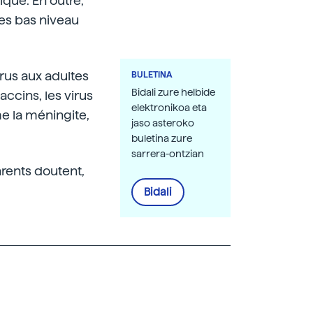
ique. En outre,
les bas niveau
rus aux adultes
BULETINA
Bidali zure helbide
accins, les virus
elektronikoa eta
e la méningite,
jaso asteroko
buletina zure
sarrera-ontzian
arents doutent,
Bidali