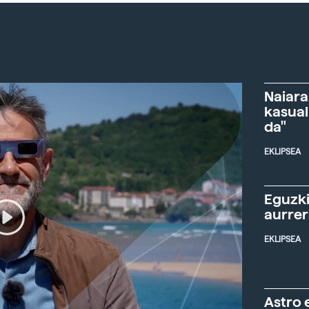
Naiara
kasual
da"
EKLIPSEA
Eguzki
aurre
EKLIPSEA
Astro 