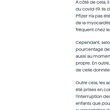
À côté de cela, i
du covid-19. Ils
Pfizer n'a pas é
de la myocardite.
fréquent chez l
Cependant, selon 
pourcentage de c
aussi au moment o
propre. En outre
de celle donnée 
Outre cela, les 
été prises en co
l'interruption de
enfants que pour