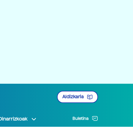
Aldizkaria
Oinarrizkoak
Buletina