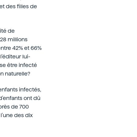
t des filles de
ité de
 28 millions
entre 42% et 66%
éditeur lui-
se être infecté
on naturelle?
nfants infectés,
d'enfants ont dû
 près de 700
 l'une des dix