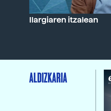
Ilargiaren itzalean
ALDIZKARIA