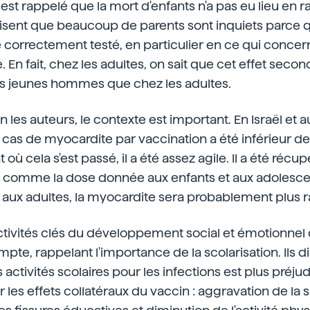
l est rappelé que la mort d'enfants n'a pas eu lieu en 
 disent que beaucoup de parents sont inquiets parce 
té correctement testé, en particulier en ce qui conce
 En fait, chez les adultes, on sait que cet effet secon
es jeunes hommes que chez les adultes.
les auteurs, le contexte est important. En Israël et au
as de myocardite par vaccination a été inférieur de 1
ù cela s'est passé, il a été assez agile. Il a été récu
, comme la dose donnée aux enfants et aux adolescen
aux adultes, la myocardite sera probablement plus r
activités clés du développement social et émotionnel
mpte, rappelant l'importance de la scolarisation. Ils d
s activités scolaires pour les infections est plus préju
 les effets collatéraux du vaccin : aggravation de la 