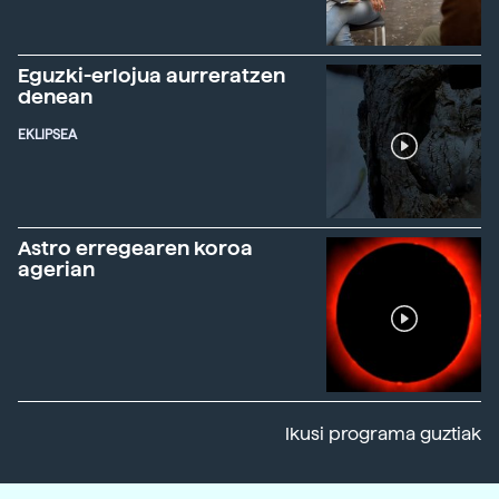
Eguzki-erlojua aurreratzen
denean
EKLIPSEA
Astro erregearen koroa
agerian
Ikusi programa guztiak