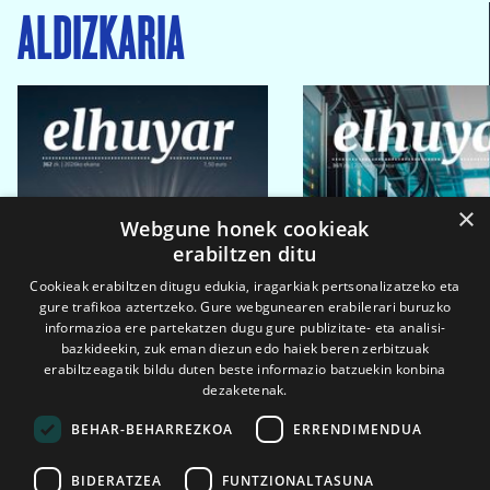
ALDIZKARIA
×
Webgune honek cookieak
erabiltzen ditu
Cookieak erabiltzen ditugu edukia, iragarkiak pertsonalizatzeko eta
gure trafikoa aztertzeko. Gure webgunearen erabilerari buruzko
informazioa ere partekatzen dugu gure publizitate- eta analisi-
bazkideekin, zuk eman diezun edo haiek beren zerbitzuak
erabiltzeagatik bildu duten beste informazio batzuekin konbina
dezaketenak.
BEHAR-BEHARREZKOA
ERRENDIMENDUA
BIDERATZEA
FUNTZIONALTASUNA
2026ko eka. 1a
2026ko mar. 1a