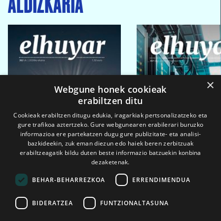
ALDIZKARIA
×
Webgune honek cookieak
erabiltzen ditu
Cookieak erabiltzen ditugu edukia, iragarkiak pertsonalizatzeko eta
gure trafikoa aztertzeko. Gure webgunearen erabilerari buruzko
informazioa ere partekatzen dugu gure publizitate- eta analisi-
bazkideekin, zuk eman diezun edo haiek beren zerbitzuak
erabiltzeagatik bildu duten beste informazio batzuekin konbina
dezaketenak.
BEHAR-BEHARREZKOA
ERRENDIMENDUA
BIDERATZEA
FUNTZIONALTASUNA
2026ko eka. 1a
2026ko mar. 1a