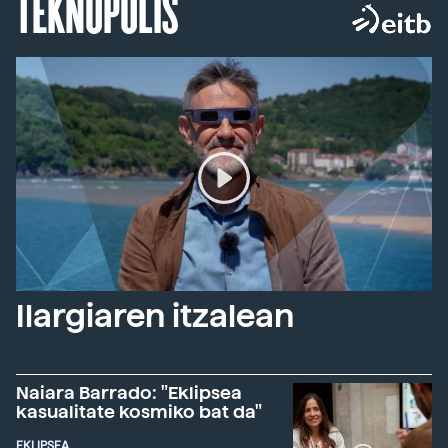
TEKNOPOLIS
Ilargiaren itzalean
Naiara Barrado: "Eklipsea
kasualitate kosmiko bat da"
EKLIPSEA