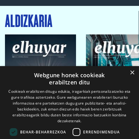
ALDIZKARIA
×
Webgune honek cookieak
erabiltzen ditu
Cookieak erabiltzen ditugu edukia, iragarkiak pertsonalizatzeko eta
gure trafikoa aztertzeko. Gure webgunearen erabilerari buruzko
informazioa ere partekatzen dugu gure publizitate- eta analisi-
bazkideekin, zuk eman diezun edo haiek beren zerbitzuak
erabiltzeagatik bildu duten beste informazio batzuekin konbina
dezaketenak.
BEHAR-BEHARREZKOA
ERRENDIMENDUA