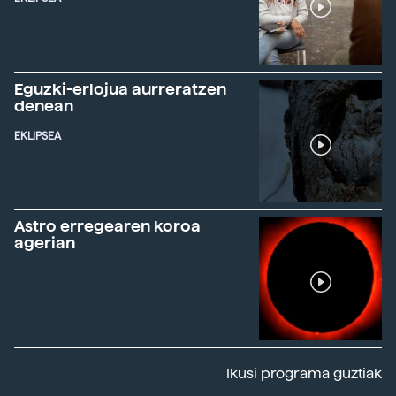
Eguzki-erlojua aurreratzen
denean
EKLIPSEA
Astro erregearen koroa
agerian
Ikusi programa guztiak